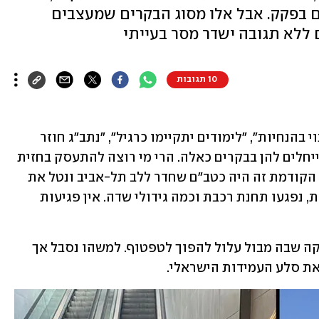
 בפקק. אבל אלו מסוג הבקרים שמעצבים
ם ללא תגובה ישדר מסר בעייתי
10 תגובות
"הטיל יורט", "יש רק שברי ירוט", "אין שינוי בהנחיות", "לימודים יתקיימו כרגיל", "נתב"ג חוזר 
לשגרה" - אלו בדיוק ההודעות שאנחנו מייחלים להן בבקרים כאלה. הרי מי רוצה להתעסק בחזית 
נוספת, הפעם תימנית, על הבוקר? בפעם הקודמת זה היה כטב"ם שחדר ללב תל-אביב ונטל את 
חייו של יבגני פרדר ז"ל. הבוקר, לעומת זאת, נפגעו תחנת רכבת וכמה גידולי שדה. אין פגיעות 
אז זהו, שלא. זוהי בדיוק הנקודה החמקמקה שבה מבול עלול להפוך לטפטוף. למשהו נסבל אך 
 סלע העמידות הישראלי.   