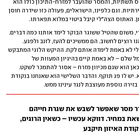
מטוסים הפגיז את נמל חודיידה, גרם להרס תשתיות, והמסר שהועבר למזרח-התיכון כולו הוא 
שמדינת ישראל יודעת להכות, בכוח וביצירתיות. וגם כלפינו, הישראלים, פעולה כזו שידרה חוסן 
ן. האתוס הצה"לי קיבל ביטוי במלוא תפארתו.
אבל נראה שהמסר לא עבר לאויבינו לגמרי, משום שהטיל ששוגר הבוקר לימד אותנו כמה דברים. 
הראשון הוא שהם אינם מורתעים כפי שאנו רוצים לחשוב. הם ממשיכים להעז, לזנב ולפגע. 
הפעולה המדהימה של חיל האויר הישראלי לא באמת לימדה אותם לקח. ההיקש הלוגי המתבקש 
שלפיו הרוג ישראלי אחד מוביל לאובדן נמל שלם – לא באמת קיים בהיגיון המעוות של 
המזרח-התיכון. הדבר השני שאנו למדים כאן הוא שגם מכיוון מזרח – אסור להתמכר לשקט. 
השקט הוא אשליה, הוא ממכר, הוא מסמא. יש לו פג תוקף. והדבר השלישי הוא שאנחנו בנקודת 
זירה נוספת מעוצבת לנגד עינינו ממש. 
ר מסר שאפשר לשבש את שגרת חייהם
את במחיר. דווקא עכשיו – כשאין הרוגים,
קודת האיזון תיקבע