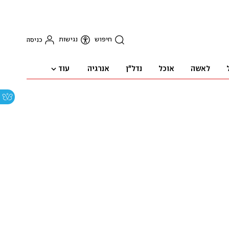
חיפוש
נגישות
כניסה
עוד
לאשה
אוכל
נדל"ן
אנרגיה