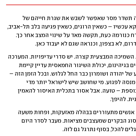
המשמעות היא שהכלה מלאה במקרה כזה תשדר מסר שאפשר לשבש את שגרת חייהם של 
מיליוני ישראלים, מבלי לשאת במחיר. דווקא עכשיו – כשאין הרוגים, כשאין פגיעה בלב תל-אביב, 
נקודת האיזון תיקבע. וקבלה של ירי ממזרח כנורמה כעת, תקשה מאד על שינוי המצב אחר כך. 
רום, לא בצפון, וכנראה שגם לא יעבוד כאן.
זה לא אומר שצריך לשלוח גייסות לתימן. השמיכה המבצעית קצרה. יש סדרי עדיפויות. המערכה 
בצפון מתעצמת. בעזה יש עדיין 101 חטופים בגיהינום, יכולת השיגור החמאסית עדיין קיימת 
והעבודה שם עוד רבה. סיר המים המבעבע של יהודה ושומרון כבר החל לגלוש. ובכל הזמן הזה – 
איראן ממשיכה בשלה: מחמשת, מכווינה, מנסה לפגוע. מי שחושב שיש לישראל יותר מדי 
משאבים פנויים למערכה כוללת במדינה נוספת – טועה. אבל אסור בתכלית האיסור להאמין 
ת. להיפך.
זהו עוד בוקר שגרתי במזרח-התיכון, שבו אנשים מתעוררים בבהלה מאזעקות, ופחות משעה 
לאחר מכן כבר עומדים בפקק. אבל אלו מסוג הבקרים שמעצבים מציאות. מעבר לסדר היום 
לים להכל, בסוף נתרגל גם לזה.