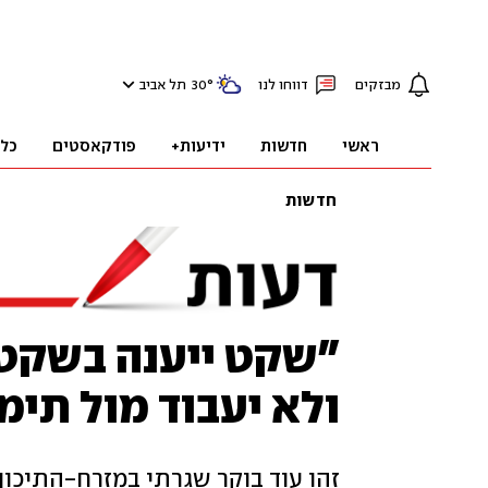
מבזקים
דווחו לנו
°
30
תל אביב
ראשי
חדשות
ידיעות+
פודקאסטים
כל
חדשות
"שקט ייענה בשקט"
ולא יעבוד מול תימ
זהו עוד בוקר שגרתי במזרח-התיכו