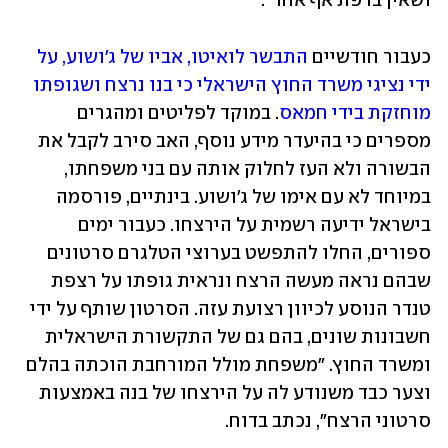
ושאין ברפת אף אחד".
כעבור חודשיים 
התבשר לואיטו, אביו של ג'ושוע, על 
ידי נציגי משרד החוץ הישראלי כי בנו נרצח ושגופתו 
מוחזקת בידי חמאס
. במוקד לפליטים ומהגרים 
מספרים כי בהיעדר מידע נוסף, האב סירב לקבל את 
הבשורה ולא העז לחלוק אותה עם בני משפחתו, 
במיוחד לא עם אימו של ג'ושוע. בינתיים, פורסמה 
בישראל ידיעה רשמית על הירצחו. כעבור ימים 
ספורים, החלו להתפשט בערוצי הטלגרם סרטונים 
שבהם נראה מעשה הרצח ונראית גופתו על רצפת 
טנדר הנוסע לכיוון רצועת עזה. הסרטון שותף על ידי 
חשבונות שונים, בהם גם של התקשורת הישראלית 
ומשרד החוץ. "משפחת מולל המורחבת הוכתה בהלם 
וצער כבד משנודע לה על הירצחו של בנה באמצעות 
סרטוני הרצח", נכתב בדוח.