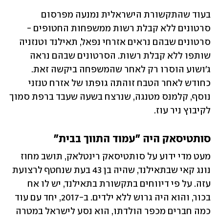
בעוד שהתקשורת הישראלית נמנעה מפרסום 
סרטונים ללא קבלת רשות ממשפחות החטופים - 
סרטונים שבהם נראים אזרחי נפאל, תאילנד וטנזניה 
שותפו ללא קבלת רשות. הסרטונים שבהם נראה 
ג'ושוע הוסרו רק לאחר שהמשפחה ביקשה זאת. 
כחודש לאחר הטבח זוהתה גופתו של אזרח טנזני 
נוסף, קלמנס מטנגה, שנרצח בשעה שעבד ברפת סמוך 
לקיבוץ ניר עוז. 
סותטיסאק היה "עמוד התווך בבית"
מעט מדי ידוע על סותטיסאק רינטלאק, תושב מחוז 
נונג קאי שבתאילנד, שהיה בן 43 בעת שנחטף לרצועת 
עזה. על פי דיווחים בתקשורת בתאילנד, יש לו אח 
בכור, והוא היה גרוש ללא ילדים. ב-2017, יחד עם עוד 
כמה חברים מכפר הולדתו, הוא נסע לישראל במטרה 