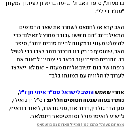
בדמעות", סיפר האב ת'ונג-מה בריאיון לעיתון המקוון 
"מנג'ר דיילי".
האב קרא אז לחמאס לשחרר את שאר החטופים 
התאילנדים: "הם חיפשו עבודה מחוץ לתאילנד כדי 
להימלט מעוני ובתקווה לחיים טובים יותר", סיפר 
האב, שהוסיף כי רק בנו הבכור נותר לצדו כדי לטפל 
בו. ההורים סיפרו עוד בכאב כי ימתינו לראות אם 
גופתו של בנם תשוב אליהם מעזה - ואם לא, ייאלצו 
לערוך לו הלוויה עם תמונתו בלבד.
אחרי שאמש 
הושב לישראל סמ"ר איתי חן ז"ל
, 
נותרו בעזה שבעה חטופים חללים:
 רס"ל רן גואילי, 
סגן הדר גולדין, דרור אור, מני גודארד, ליאור רודאיף, 
ג'ושוע לואיטו מולל וסותטיסאק רינטלאק.
מצאתם טעות? כתבו לנו | המייל האדום גם בווטסאפ