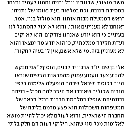
משה מנצורי, שבנותיו נורל ורויה וחתנו לעתיד נרצחו 
במסיבת הנובה, נכח במליאה בעת נאומו של נתניהו. 
"ראש הממשלה מבזה אותנו, הוא מזלזל בנו", אמר. 
"אנחנו לא מעניינים אותו, והוא לא יכול להסתכל לנו 
בעיניים כי הוא יודע שאנחנו צודקים. הוא לא יקים 
ועדת חקירה ממלכתית, כי הוא יודע מה ימצאו והוא 
לא מעוניין בזה. מי שלא אשם, אין לו בעיה לחקור".
אלי בן שם, יו"ר ארגון יד לבנים, הוסיף: "אני מבקש 
להביע צער וזעזוע עמוק מהמראות הקשים שנראו 
היום בכנסת ישראל, שבהם הופעלה אלימות כלפי 
הורים שכולים שאיבדו את היקר להם מכול - בניהם 
ובנותיהם שנפלו במלחמת חרבות ברזל. הכאב של 
המשפחות השכולות הוא פצע מדמם בליבה של 
החברה הישראלית, והוא לעולם לא יכול להיות מושא 
לאלימות מכל סוג שהוא. חילוקי דעות הם חלק בלתי 