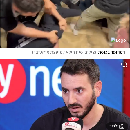
המהומה בכנסת
(
צילום: סיון חילאי, מועצת אוקטובר
)
גלריה