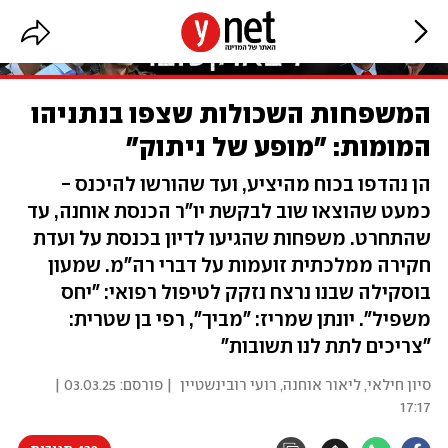
המשפחות השכולות שצפו בנתניהו
המומות: "מופע של ניתוק"
הן נהדפו בכוח מהיציע, ועד שהורשו להיכנס -
כמעט שהוצאו שוב לבקשת יו"ר הכנסת אוחנה, עד
שהתחרט. משפחות שהגיעו לדיון בכנסת על ועדת
חקירה ממלכתית זועמות על דברי רה"מ. שמעון
בוסקילה שבנו נרצח נזקק לטיפול רפואי: "יחס
משפיל". יונתן שמריז: "מביך", רפי בן שטרית:
"צריכים לתת לנו תשובות"
סיון חילאי
,
ליאור אוחנה
,
רועי רובינשטיין
| פורסם:
03.03.25 |
17:17