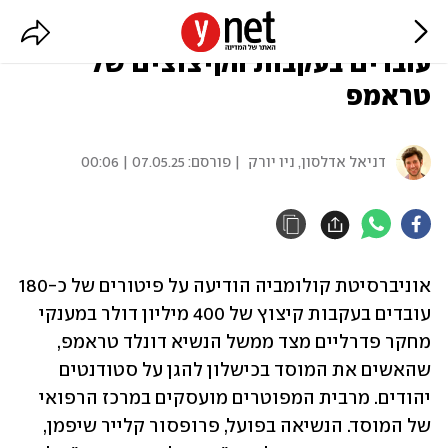
ארה"ב: אונ' קולומביה פיטרה כ-180
עובדים בעקבות הקיצוצים של
טראמפ
דניאל אדלסון, ניו יורק
| פורסם:
07.05.25 | 00:06
אוניברסיטת קולומביה הודיעה על פיטורים של כ-180 
עובדים בעקבות קיצוץ של 400 מיליון דולר במענקי 
מחקר פדרליים מצד ממשל הנשיא דונלד טראמפ, 
שהאשים את המוסד בכישלון להגן על סטודנטים 
יהודים. מרבית המפוטרים מועסקים במרכז הרפואי 
של המוסד. הנשיאה בפועל, פרופסור קלייר שיפמן, 