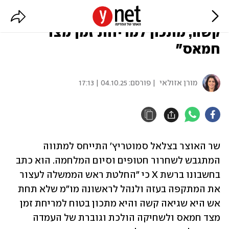
סמוטריץ': "החלטת נתניהו - שגיאה
קשה, מתכון למריחת זמן מצד
חמאס"
מורן אזולאי
| פורסם:
04.10.25 | 17:13
שר האוצר בצלאל סמוטריץ' התייחס למתווה 
המתגבש לשחרור חטופים וסיום המלחמה. הוא כתב 
בחשבונו ברשת X כי "החלטת ראש הממשלה לעצור 
את המתקפה בעזה ולנהל לראשונה מו"מ שלא תחת 
אש היא שגיאה קשה והיא מתכון בטוח למריחת זמן 
מצד חמאס ולשחיקה הולכת וגוברת של העמדה 