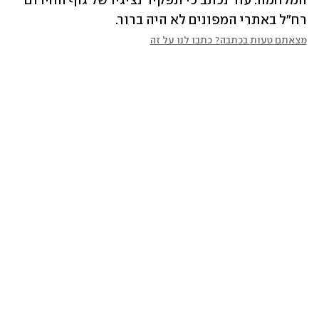
המלחמה. עוד נכתב כי תפקיד נציגיו של גוף החירום 
רח"ל באתרי המפונים לא היה ברור. 
מצאתם טעות בכתבה? כתבו לנו על זה