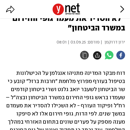
המבקר מצביע על כשליו של גלנט:
"לא הסדיר את מעמד גופי החירום
במשרד הביטחון"
ירון דרוקמן
| פורסם:
03.09.25 | 08:01
דוח מבקר המדינה מתניהו אנגלמן על הכישלונות 
בטיפול בעורף מפרוץ מלחמת "חרבות ברזל" קובע כי 
שר הביטחון לשעבר יואב גלנט ושרי ביטחון קודמים 
שעמדו בראש גופי החירום במשרד הביטחון ובצה"ל – 
רח"ל ופיקוד העורף - לא השכילו להסדיר את מעמדם 
במשך שנים. לפי הדוח, גופי חירום אלו לא סיפקו 
מענה מספק על פערים שונים בתחום האזרחי במהלך 