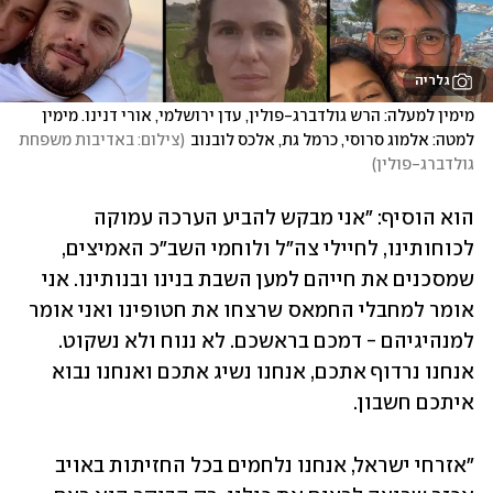
גלריה
מימין למעלה: הרש גולדברג-פולין, עדן ירושלמי, אורי דנינו. מימין 
למטה: אלמוג סרוסי, כרמל גת, אלכס לובנוב
(
צילום: באדיבות משפחת 
גולדברג-פולין
)
הוא הוסיף: "אני מבקש להביע הערכה עמוקה 
לכוחותינו, לחיילי צה"ל ולוחמי השב"כ האמיצים, 
שמסכנים את חייהם למען השבת בנינו ובנותינו. אני 
אומר למחבלי החמאס שרצחו את חטופינו ואני אומר 
למנהיגיהם - דמכם בראשכם. לא ננוח ולא נשקוט. 
אנחנו נרדוף אתכם, אנחנו נשיג אתכם ואנחנו נבוא 
איתכם חשבון.
"אזרחי ישראל, אנחנו נלחמים בכל החזיתות באויב 