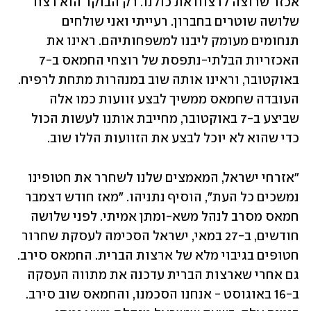
אכזר שרוצה לרצוח את כולנו. רק הבוקר הוא רצח 
שלושה שוטרים בחברון. רעייתי ואני שולחים 
תנחומים מעומק ליבנו למשפחותיהם. ראינו את 
האכזריות הבלתי-נתפסת של רוצחי החמאס ב-7 
באוקטובר, וראינו אותה שוב במנהרות מתחת לרפיח. 
העובדה שחמאס ממשיך לבצע זוועות כמו אלה 
שביצע ב-7 באוקטובר, מחייבת אותנו לעשות הכול 
כדי שהוא לא יוכל לבצע את הזוועות הללו שוב.
"אזרחי ישראל, המאמצים שלנו לשחרר את חטופינו 
נמשכים כל העת", הוסיף נתניהו. "מאז חודש דצמבר 
חמאס מסרב לנהל משא-ומתן אמיתי. לפני שלושה 
חודשים, ב-27 במאי, ישראל הסכימה לעסקת שחרור 
חטופים בגיבוי מלא של ארצות הברית. החמאס סירב. 
גם אחרי שארצות הברית עדכנה את מתווה העסקה 
ב-16 באוגוסט - אנחנו הסכמנו, והחמאס שוב סירב. 