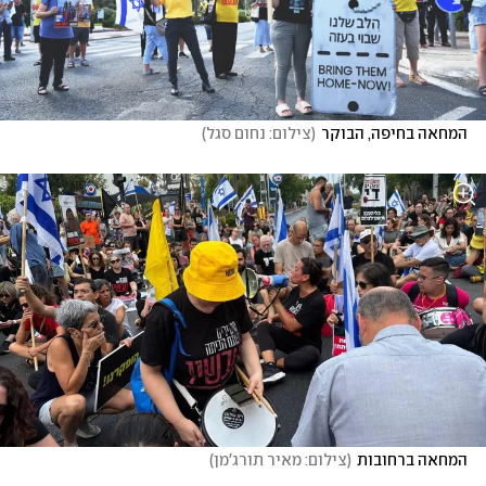
המחאה בחיפה, הבוקר
(
צילום: נחום סגל
)
המחאה ברחובות
(
צילום: מאיר תורג'מן
)