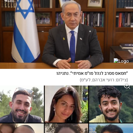
"חמאס מסרב לנהל מו"מ אמיתי". נתניהו
(
צילום: רועי אברהם, לע״מ
)