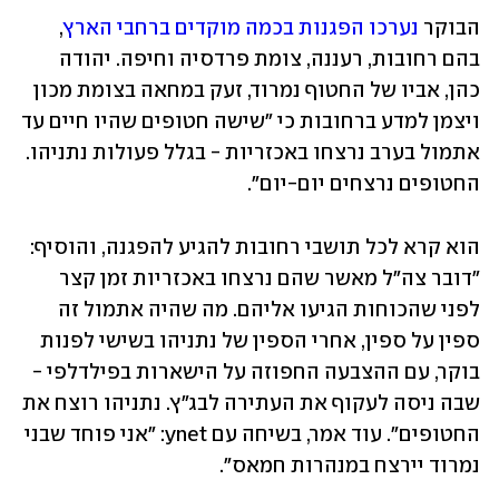
הבוקר 
נערכו הפגנות בכמה מוקדים ברחבי הארץ
, 
בהם רחובות, רעננה, צומת פרדסיה וחיפה. יהודה 
כהן, אביו של החטוף נמרוד, זעק במחאה בצומת מכון 
ויצמן למדע ברחובות כי "שישה חטופים שהיו חיים עד 
אתמול בערב נרצחו באכזריות - בגלל פעולות נתניהו. 
החטופים נרצחים יום-יום". 
הוא קרא לכל תושבי רחובות להגיע להפגנה, והוסיף: 
"דובר צה"ל מאשר שהם נרצחו באכזריות זמן קצר 
לפני שהכוחות הגיעו אליהם. מה שהיה אתמול זה 
ספין על ספין, אחרי הספין של נתניהו בשישי לפנות 
בוקר, עם ההצבעה החפוזה על הישארות בפילדלפי - 
שבה ניסה לעקוף את העתירה לבג"ץ. נתניהו רוצח את 
החטופים". עוד אמר, בשיחה עם ynet: "אני פוחד שבני 
נמרוד יירצח במנהרות חמאס".