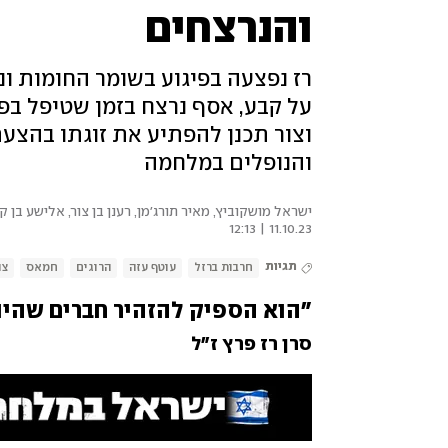
והנרצחים
רז נפצעה בפיגוע בשומר החומות ונ
על קבע, אסף נרצח בזמן שטיפל בפ
וצור תכנן להפתיע את זוגתו בהצעת
והנופלים במלחמה
ישראל מושקוביץ, מאיר תורג'מן, רענן בן צור, אלישע בן קי
11.10.23 | 12:13
תגיות
חרבות ברזל
עוטף עזה
הרוגים
חמאס
צה
"הוא הספיק להזהיר חברים שהיו
סרן רז פרץ ז"ל