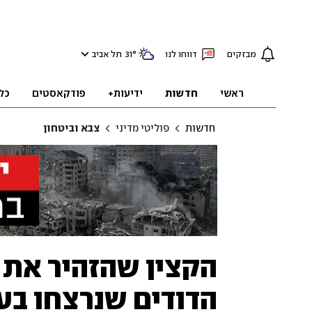
מבזקים
דווחו לנו
°
31
תל אביב
ראשי
חדשות
ידיעות+
פודקאסטים
כל
חדשות
פוליטי מדיני
צבא וביטחון
הקצין שהזהיר את 
הדודים שנרצחו בעו