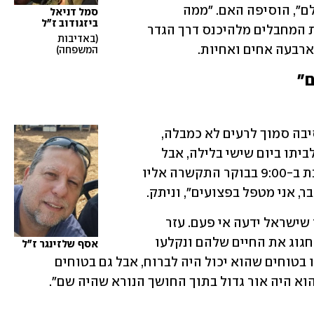
אהב את הצדק, וחיפש רק איך לעזור לכולם", הוסיפה האם. "ממה 
סמל דניאל 
ביזגודוב ז"ל
שהבנתי הוא נהרג בזמן שניסה לחסום את המחבלים מלהיכנס דרך הגדר 
באדיבות 
ארבעה אחים ואחיות.
המשפחה
" 
אסף שלזינגר, בן 57 מראש העין, היה במסיבה סמוך לרעים לא כמבלה, 
אלא כאיש רפואה. הוא היה אמור לחזור לביתו ביום שישי בלילה, אבל 
היה עייף והחליט לדחות את החזרה. בשבת ב-9:00 בבוקר התקשרה אליו 
ר, אני מטפל בפצועים", וניתק.
"הוא היה הפרמדיק באירוע הקשה ביותר שישראל ידעה אי פעם. עזר 
לפצועים חסרי אונים, צעירים שרק באו לחגוג את החיים שלהם ונקלעו 
אסף שלזינגר ז"ל
לסרט אימה", ספדו ילדיו ניר וניצן. "אנחנו בטוחים שהוא יכול היה לברוח, אבל גם בטוחים 
וא היה אור גדול בתוך החושך הנורא שהיה שם".