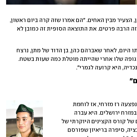
עד עכשיו לא יודעים להגיד איפה נפל מתן, הצעיר מבין האחים. "הם אמרו שזה קרה ביום ראשון, 
אבל לא מעבר לזה. עדיין חסרים בפאזל הזה הרבה פרטים. את התוצאה הסופית זה כמובן לא 
במשפחה מתמודדים עם שתי לוויות באותו היום, לאחר שאברהם כהן, בן הדוד של מתן, נרצח 
במסיבת הטבע סמוך לרעים. "מצאו את הגופה שלו אחרי שהייתה מוטלת כמה שעות בשטח. 
דיה, היא קרועה לגמרי".
ם"
במאי 2021, במהלך מבצע שומר החומות, נפצעה רז מזרחי, אז לוחמת 
מג"ב, בפיגוע דריסה בשכונת שייח ג'ראח במזרח ירושלים. היא עברה 
שיקום ארוך, שבסופו עמדה בטקס הסיום של קורס הקצינים היוקרתי של 
מג"ב. "המחבל פגע בגופי, אבל לא במוטיבציה, סיפרה בריאיון שפורסם 