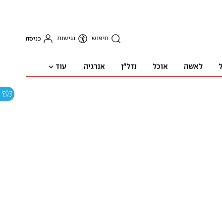
חיפוש
נגישות
כניסה
עוד
ל
לאשה
אוכל
נדל"ן
אנרגיה