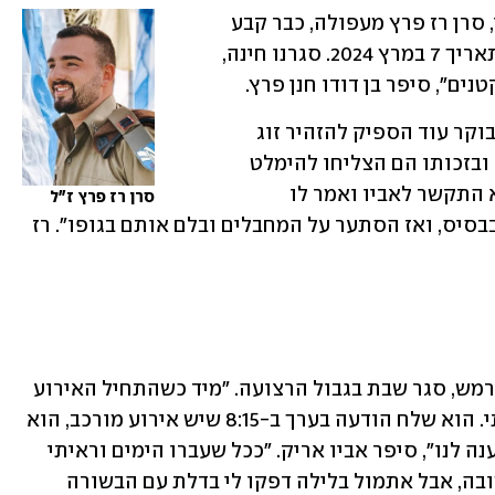
מפקד פלוגת המפקדה בגדוד 51 של גולני, סרן רז פרץ מעפולה, כבר קבע 
תאריך לחתונה עם בת זוגו. "הכל סגור לתאריך 7 במרץ 2024. סגרנו חינה, 
נים", סיפר בן דודו חנן פרץ.
"הוא סגר שבת וחג בבסיס ובשעה 6:30 בבוקר עוד הספיק להזהיר זוג 
חברים שהיו במסיבת הטבע שיברחו מהר, ובזכותו הם הצליחו להימלט 
וחייהם ניצלו", אמר בן הדוד. "אחר כך הוא התקשר לאביו ואמר לו 
סרן רז פרץ ז"ל
שטובחים בהם. הוא הקפיץ את החיילים בבסיס, ואז הסתער על המחבלים ובלם אותם בגופו". רז 
מתן אברג'יל, לוחם גולני בן 19 מהיישוב חרמש, סגר שבת בגבול הרצועה. "מיד כשהתחיל האירוע 
יצרתי קשר עם מתן בוואטסאפ המשפחתי. הוא שלח הודעה בערך ב-8:15 שיש אירוע מורכב, הוא 
בסדר ובכוננות עליונה. מרגע זה הוא לא ענה לנו", סיפר אביו אריק. "ככל שעברו הימים וראיתי 
שהוא לא מתקשר הייתה לי תחושה לא טובה, אבל אתמול בלילה דפקו לי בדלת עם הבשורה 