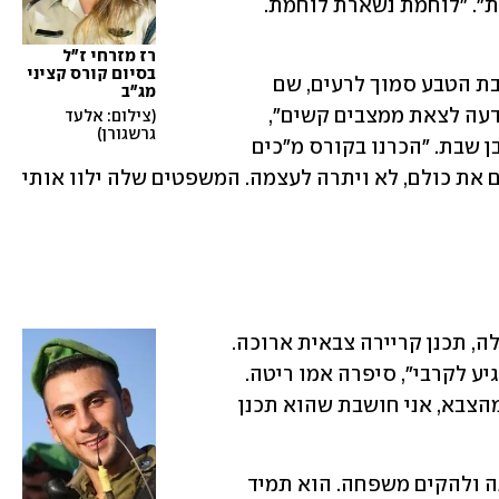
לפני שנה בדיוק ב-ynet ו"ידיעות אחרונות". "לוחמת נשארת לוחמת. 
רז מזרחי ז"ל 
בסיום קורס קציני 
בסוף השבוע הייתה רז בין המבלים במסיבת הטבע סמוך לרעים, שם 
מג"ב
נרצחה על ידי מחבלי חמאס. "היא תמיד ידעה לצאת ממצבים קשים", 
צילום: אלעד 
גרשגורן
ספדה לה חברתה לשירות מפקחת ענבר בן שבת. "הכרנו בקורס מ"כים 
ומאז נשארנו חברות. רז תמיד ידעה להרים את כולם, לא ויתרה לעצמה. המשפטים שלה ילוו אותי 
דניאל ביזגודוב, לוחם בסיירת נח"ל מעפולה, תכנן קריירה צבאית ארוכה. 
"הוא בחר בדרך הטובה, עשה הכל כדי להגיע לקרבי", סיפרה אמו ריטה. 
"נשארה לו רק עוד חצי שנה עד לשחרור מהצבא, אני חושבת שהוא תכנן 
"הייתה לו חברה, והוא רצה להתחתן איתה ולהקים משפחה. הוא תמיד 