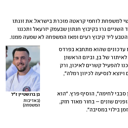
בן ברנשטיין, בן 23 מציפורי, היה דור שלישי למשפחת לוחמי קראטה מוכרת בישראל. את זוגתו 
הוא הכיר כשהיה קב"ט במלון באילת, ויחד השניים גרו בקיבוץ חנתון שבעמק יזרעאל ותכננו 
הטבע ליד קיבוץ רעים ומאז המשפחה לא שמעה ממנו.
"סמוך ל-8:30 בבוקר החברים קיבלו ממנו עדכונים שהוא מתחבא בפרדס 
סמוך, ומאז נעלמו עקבותיו. פתחנו חמ"ל לאיתור של בן, וביום הראשון 
המשפחה חזרה לצפון ללא הצלחה. המשכנו להפעיל קשרים לאיכון, ורק 
בשלישי הבנו שהסלולר שלו מאוכן ברעים ויוצא לנסיעה לכיוון רמלה", 
"בשלוש השנים האחרונות הוא שרד המון סבבי לחימה", הוסיף פרץ. "הוא 
בן ברנשטיין ז"ל
באדיבות 
חגורה שחורה בקראטה, עושה לחימה באופנים שונים – בחור מאוד חזק, 
המשפחה
מן בילוי במסיבה".