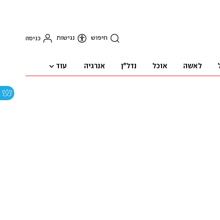
חיפוש
נגישות
כניסה
עוד
לאשה
אוכל
נדל"ן
אנרגיה