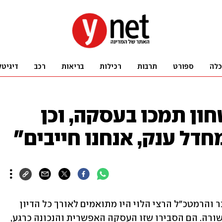
כלה
ספורט
תרבות
רכילות
בריאות
רכב
דיגיטל
ון תמכו בעסקה, וכן
חדל ענק, אנחנו חייבים"
ראש המוסד דדי ברנע, ראש השב"כ רונן בר והרמטכ"ל הרצי הלוי היו מתואמים לאורך כל הדיון 
בממשלה על עסקת החטופים ותמכו באישורה. הם הסבירו שזו העסקה האפשרית והנכונה כרגע, 