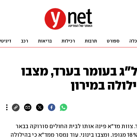
כלה
ספורט
תרבות
רכילות
בריאות
רכב
דיגיטל
ל"ג בעומר בערד, מצבו
נער כבן 15 נכווה במדורת ל"ג בעומר בערד. צוות מד"א פינה אותו לבית החולים סורוקה בבאר 
שבע כשהוא סובל מכוויות בדרגה ב' בכ-18% מגופו, ומצבו בינוני. עוד נמסר ממד"א כי בהילולה 