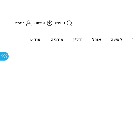
חיפוש
נגישות
כניסה
עוד
לאשה
אוכל
נדל"ן
אנרגיה