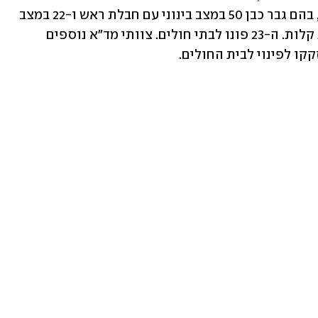
במירון הוענק טיפול רפואי ל-23 פצועים, בהם גבר כבן 50 במצב בינוני עם חבלת ראש ו-22 במצב 
קל שסבלו מחולשה, התעלפויות וחבלות קלות. ה-23 פונו לבתי חולים. צוותי מד"א נוספים 