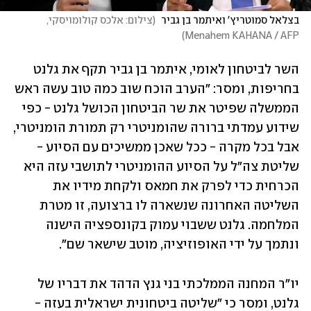
בצלאל סמוטריץ' ואיתמר בן גביר 
(
צילום: אלכס קולומויסקי, 
)
Menahem KAHANA / AFP
השר לביטחון לאומי, איתמר בן גביר תקף את גלנט 
בחריפות, ומסר: "הערב הוכח שוב כמה טוב עשה ראש 
הממשלה שפיטר את שר הביטחון הכושל גלנט - כפי 
שידוע עמדתי ברורה שהומניטרי רק תמורת הומניטרי, 
אבל בכל מקרה - ככל שאכן ממשיכים עם הסיוע -  
שליטת צה"ל על הסיוע ההומניטרי לתושבי עזה היא 
הכרחית כדי לפרק את חמאס ולקחת מידיו את 
השליטה האחרונה שנשארה לו ברצועה, זו מטרת 
המלחמה. גלנט ששבוי עמוק בקונספציה הישנה 
ונתמך על ידי האופוזיציה, מוטב שישאר שם".
יו"ר המחנה הממלכתי בני גנץ הדהד את דבריו של 
גלנט, ומסר כי "שליטה ביטחונית ישראלית בעזה - 