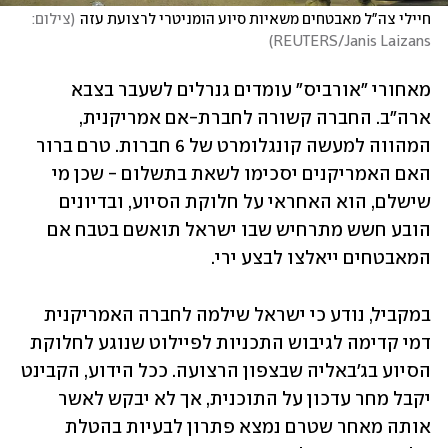
חיילי צה"ל מאבטחים משאיות סיוע הומניטרי לרצועת עזה
(
צילום:  
)
REUTERS/Janis Laizans
מאחורי "אורביס" עומדים גנרלים לשעבר בצבא 
ארה"ב. החברה קשורה לחברת-אם אמריקנית, 
המהווה למעשה קונגלומרט של 6 חברות. טרם ברור 
האם האמריקנים יסכימו לשאת בתשלום - שכן מי 
שישלם, הוא האחראי על חלוקת הסיוע, ובדיונים 
הובע חשש מתרחיש שבו ישראל תואשם בטבח אם 
המאבטחים ייאלצו לבצע ירי.
במקביל, נודע כי ישראל שילמה לחברה האמריקנית 
דמי קדימה לגיבוש התכניות לפיילוט שנוגע לחלוקת 
הסיוע בג'באליה שבצפון הרצועה. ככל הידוע, הקבינט 
יקבל מחר עדכון על התוכנית, אך לא יבקש לאשר 
אותה מאחר שטרם נמצא פתרון לבעיות בהטלת 