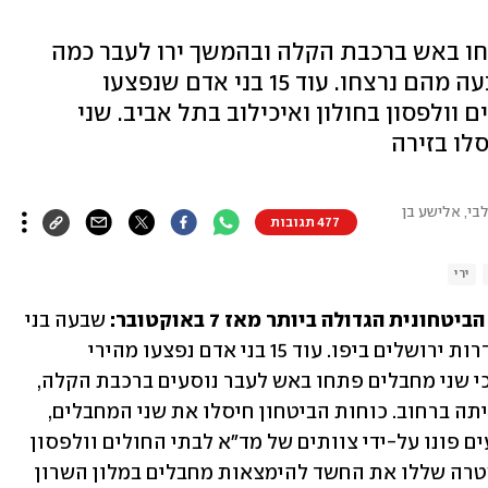
חו באש ברכבת הקלה ובהמשך ירו לעבר כמה
בני אדם בשדרות ירושלים ביפו. שבעה מהם נרצחו. עוד 15 בני אדם שנפצעו
 וולפסון בחולון ואיכילוב בתל אביב. שני
לו בזירה
לבי, אלישע בן
477 תגובות
ירי
ית הגדולה ביותר מאז 7 באוקטובר: 
שבעה בני 
אדם נרצחו הערב (שלישי) בפיגוע ירי בשדרות ירושלים ביפו. עוד 15 בני אדם נפצעו מהירי 
בדרגות שונות. חקירה ראשונית העלתה כי שני מחבלים פתחו באש לעבר נוסעים ברכבת הקלה, 
ובהמשך ירו לעבר קבוצה של אנשים שהייתה ברחוב. כוחות הביטחון חיסלו את שני המחבלים, 
אנשי חמאס שהגיעו מאזור חברון. הפצועים פונו על-ידי צוותים של מד"א לבתי החולים וולפסון 
בחולון ואיכילוב בתל אביב. במקביל, במשטרה שללו את החשד להימצאות מחבלים במלון השרון 