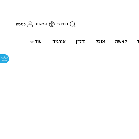
חיפוש
נגישות
כניסה
עוד
ל
לאשה
אוכל
נדל"ן
אנרגיה