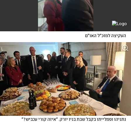
העקיצה למזכ"ל האו"ם
נתניהו ופמלייתו בקבל שבת בניו יורק. "איזה קורי עכביש?" 