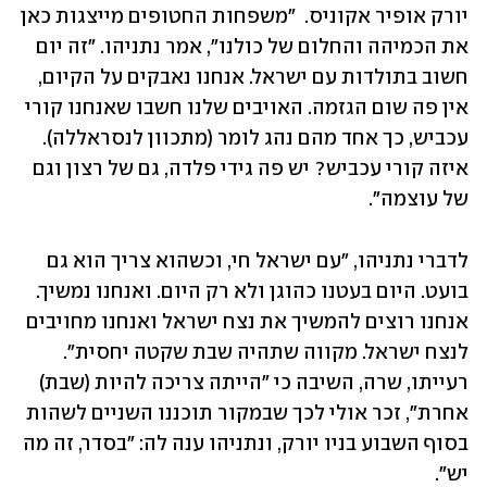
יורק אופיר אקוניס.  "משפחות החטופים מייצגות כאן 
את הכמיהה והחלום של כולנו", אמר נתניהו. "זה יום 
חשוב בתולדות עם ישראל. אנחנו נאבקים על הקיום, 
אין פה שום הגזמה. האויבים שלנו חשבו שאנחנו קורי 
עכביש, כך אחד מהם נהג לומר (מתכוון לנסראללה). 
איזה קורי עכביש? יש פה גידי פלדה, גם של רצון וגם 
של עוצמה".
לדברי נתניהו, "עם ישראל חי, וכשהוא צריך הוא גם 
בועט. היום בעטנו כהוגן ולא רק היום. ואנחנו נמשיך. 
אנחנו רוצים להמשיך את נצח ישראל ואנחנו מחויבים 
לנצח ישראל. מקווה שתהיה שבת שקטה יחסית". 
רעייתו, שרה, השיבה כי "הייתה צריכה להיות (שבת) 
אחרת", זכר אולי לכך שבמקור תוכננו השניים לשהות 
בסוף השבוע בניו יורק, ונתניהו ענה לה: "בסדר, זה מה 
יש". 