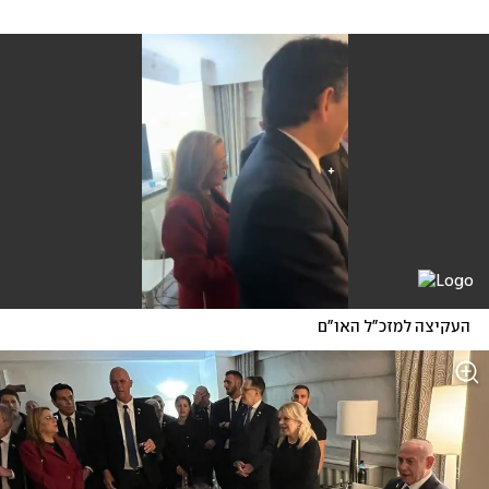
העקיצה למזכ"ל האו"ם