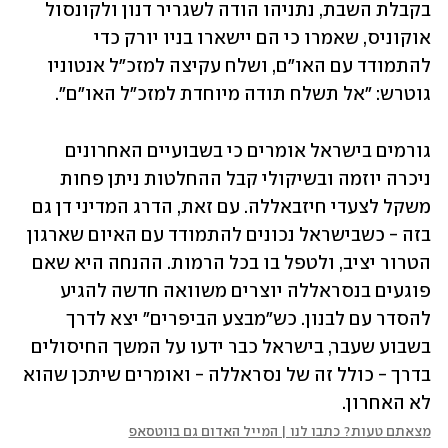
בקבלת השבת, נתניהו הודה לשגריר דנון ולקונסול 
אוקוניס, שאמרו כי הם יישארו בניו יורק כדי 
להתמודד עם האו"ם, ושלח עקיצה למזכ"ל אנטוניו 
גוטרש: "אל תשלח תודה מיוחדת למזכ"ל האו"ם".
גורמים בישראל אומרים כי בשבועיים האחרונים 
ניכרה יוזמה ובשיקולי קבל ההחלטות ניתן פחות 
משקל לצעדי חיזבאללה. עם זאת, הדרג המדיני דן גם 
בזה - כשבישראל נכונים להתמודד עם האיום שארגון 
הטרור יציב, ולטפל בו בכל הרמות. ההנחה היא שאם 
פוגעים בנסראללה יוצרים משוואה חדשה להגיע 
להסדר עם לבנון. כש"מבצע הביפרים" יצא לדרך 
בשבוע שעבר, בישראל כבר ידעו על המשך החיסולים 
בדרך - כולל זה של נסראללה - ואומרים שיתכן שהוא 
לא האחרון. 
מצאתם טעות? כתבו לנו | המייל האדום גם בווטסאפ