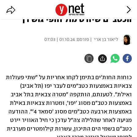
החות'ים לקחו אחריות על שיגור
הכטב"ם שיורט מול חופי גוש דן
ליאור בן ארי
| פורסם:
01.10.24 | 07:03
כוחות החות'ים בתימן לקחו אחריות על "שתי פעולות 
צבאיות באמצעות כטב"מים לעבר יפו (תל אביב) 
ואילת". לטענתם, הותקפה "מטרה צבאית בתל אביב 
באמצעות כטב"ם מסוג 'יפו', ומטרות צבאיות באילת 
באמצעות ארבעה כטב"מים מסוג 'סמאד 4'". ההודעה 
מגיעה לאחר שהלילה צה"ל עדכן כי חיל האוויר יירט 
כטב"ם בשמי הים התיכון, עשרות קילומטרים מערבית 