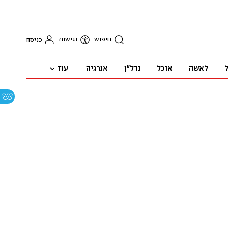
חיפוש
נגישות
כניסה
עוד
ל
לאשה
אוכל
נדל"ן
אנרגיה