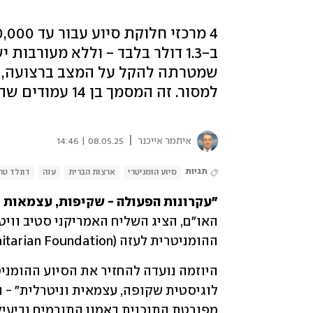
ב-1.3 דולר בלבד - וללא מעורבו
שמטרתה להקל על המצב ברצועה, 
למסור. זה המסמך בן 14 עמודים שהציג בדיון סגור של האו"ם
|
איתמר אייכנר
08.05.25 | 14:46
תגיות
סיוע הומניטרי
ארצות הברית
עזה
דונלד ט
"עקרונות הפעולה - שקיפות, עצמאות ו
ההומניטרית לעזה (GHF – Gaza Humanitarian Foundation). 