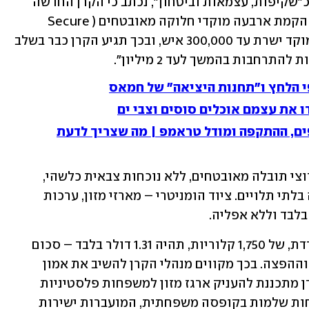
תחת סעיף "עקרונות הפעולה", שתוארו כ"שקיפות, עצמאות וביטחון", נכתב כי הקרן החדשה 
"מבוססת על מודל הפעלה חדשני הכולל הקמת ארבעה מוקדי חלוקה מאובטחים (Secure 
Distribution Sites) ברחבי הרצועה. כל מוקד ישרת עד 300,000 איש, ובכך תגיע הקרן כבר בשלב 
י הלחץ ו"תחנות היציאה" של חמאס
 את עצמם אוכלים סוסים וצבי ים
פים, ההתקפה ומודל טראמפ | מה שצריך לדעת
החלוקה, כך נכתב, "תתבצע באמצעות ערוצי תובלה מאובטחים, ללא נוכחות צבאית כלשהי, 
ובפיקוח ישיר של צוותי בטיחות ואבטחה בלתי תלויים. ציוד הומניטרי – מארזי מזון, ערכות 
בלבד וללא אפליה. 
לפי תחשיבי הקרן, עלות ארוחת סיוע בודדת, של 1,750 קלוריות, תהיה 1.31 דולר בלבד – סכום 
הכולל את כלל מרכיבי השינוע, האבטחה וההפצה. בכך מקווים מנהלי הקרן להשיב את אמון 
התורמים וליצור אפקט מיידי בשטח. הקרן מתכננת להעניק ארגז מזון למשפחות פלסטיניות 
בעלות של 65 דולר לארגז שכולל 50 ארוחות שלמות בקופסה משפחתית, המועברות ישירות 