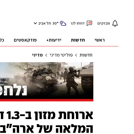
מבזקים
דווחו לנו
°
30
תל אביב
ראשי
חדשות
ידיעות+
פודקאסטים
כל
חדשות
פוליטי מדיני
מדיני
ארו
המלאה של ארה"ב - ל-1.2 מיליון