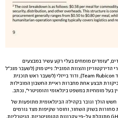
בראש הקרן, כך נכתב במסמך בן 14 העמודים, "עומדים מומחים בעלי רקע עשיר במבצעים 
הומניטריים ובמערכות פיננסיות". בין חברי הדירקטוריון והצוות המוביל: נייט מוּק (לשעבר מנכ"ל 
World Central Kitchen), ג'ייק ווד (מייסד Team Rubicon), ודוד בייזלי (לשעבר ראש תוכנית 
המזון העולמית של האו"ם). "את מערך הביקורת תבצע אחת מחברות ראיית החשבון המובילות 
ן בעל מומחיות במשפט בינלאומי והומניטרי", נכתב.
עוד נכתב במסמך כי היוזמה באה על רקע חשש הולך וגובר בקהילה הבינלאומית מתופעות של 
הסחת סיוע בידי ארגונים חמושים, מכירת סחורות בשוק השחור, וחוסר שקיפות מצד גורמים 
ממשלתיים. על-פי ההצהרה הרשמית, "GHF מתנהלת על-פי עקרונות ההומניטריות, הניטרליות, 