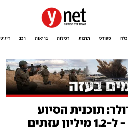
כלה
ספורט
תרבות
רכילות
בריאות
רכב
דיגיט
חת מזון ב-1.3 דולר: תוכנית הסיוע
 עזתים