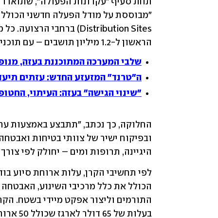
הראשון ל-1.2 מיליון תושבים – עם תוכניות להתרחבות בהמשך לעד 2 מיליון".
שלבי המערכה המתוכננת בעזה, מנופ
ה"טרנד" המזעזע החדש: עזתים תיעדו
"שינוי הגישה" בעזה: העיתוי, החטו
היגיינה, תרופות ומים – יחולק לפי צורך 