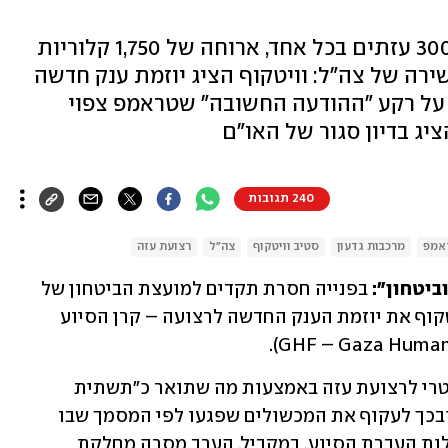
4 מרכזי חלוקת סיוע עבור עד 300,000 עזתים בכל אחד, ארוחה של 1,750 קלוריות
ת ישירה של צה"ל: וויטקוף הציג יוזמת ענק חדשה
על רקע "ההודעה החשובה" שטראמפ צפוי
240 תגובות
ראמפ
מרכבות גדעון
סטיב וויטקוף
צה"ל
רצועת עזה
ביטחון":
 בפנייה חסרת תקדים למועצת הביטחון של 
האו"ם, הציג השליח האמריקני סטיב וויטקוף את יוזמת הענק החדשה לרצועה – קרן הסיוע 
היוזמה נועדה להחזיר את הסיוע ההומניטרי לרצועת עזה באמצעות מה שתואר כ"תשתית 
לוגיסטית שקופה, עצמאית וניטרלית" - ובכך לעקוף את המכשולים שפגעו לפי המסמך שבו 
מפורטת התוכנית באמון התורמים וביעילות העברת הסיוע. במקביל, הערב מסרה מחלקת 