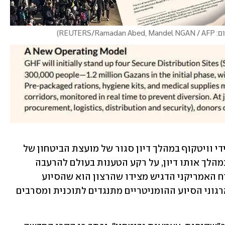
REUTERS/Ramadan Abed,
)
המסמך שהגיע לידי ynet הוצג אמש על-ידי וויטקוף במהלך דיון סגור של מועצת הביטחון של 
האו"ם. השגרירים תקפו אותו בחריפות במהלך אותו דיון, על רקע הטענות בעולם להרעבה 
לכאורה של העזתים על-ידי ישראל, השליח האמריקני הדגיש מצידו שהרצון הוא שהסיוע 
ההומניטרי לא יגיע לידי חמאס. האו"ם וארגוני הסיוע ההומניטריים מתנגדים לתוכנית ומסרבים 