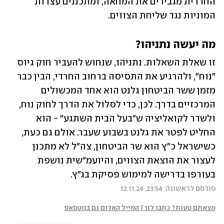
החרדית מגבירים את המחאה, ומתכננים עצרות 
המוניות נגד שליחת הצווים.
מה יעשה נתניהו?
זו שאלת השאלות. נתניהו, שנחוש להעביר חוק גיוס 
"נוח", ולהרגיע את התסיסה ברחוב החרדי, הבין כבר 
מזמן ששר הביטחון גלנט הוא אחד המכשולים 
המרכזיים בדרך. לכן, כדי לסלול את הדרך לחוק נוח, 
ולשדר לקואליציה ש"בעל הבית השתגע" - הוא 
החליט לפטר את גלנט בשבוע שעבר. אולם גם כעת, 
כשישראל כ"ץ הוא שר הביטחון, צה"ל לא מתכנן 
לעצור את הוצאת הצווים, והיועמ"שית נושפת 
בעורפו בדרישה למימוש פסיקת בג"ץ.
פורסם לראשונה: 23:54, 12.11.24
מצאתם טעות? כתבו לנו | המייל האדום גם בווטסאפ