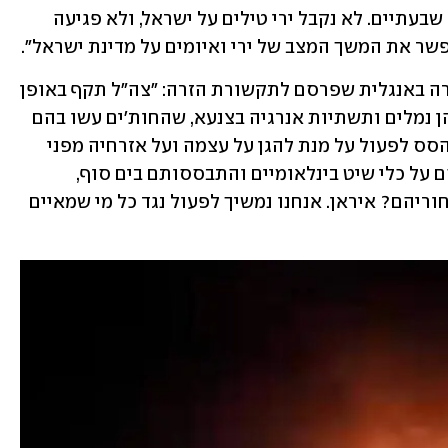
ישראל - ידו תיגדע. מי שיפגע בנו - ייפגע שבעתיים. לא נקבל ירי טילים על ישראל, ולא פגיעה 
פשר את המשך המצב של ירי ואיומים על מדינת ישראל".
דובר צה"ל, תא״ל דניאל הגרי, אמר בהצהרה באנגלית שפרסם לתקשורת הזרה: "צה"ל תקף באופן 
מדויק מטרות צבאיות חות'יות בתימן ובהן נמלים ותשתיות אנרגיה בצנעא, שהחות'ים עשו בהם 
שימוש לפעילותם הצבאית. ישראל לא תהסס לפעול על מנת להגן על עצמה ועל אזרחיה מפני 
התקפות החות'ים. באמצעות התקפותיהם על כלי שיט בינלאומיים והתבססותם בים סוף, 
החות'ים הפכו לאיום עולמי. מי עומד מאחוריהם? איראן. אנחנו נמשיך לפעול נגד כל מי שמאיים 