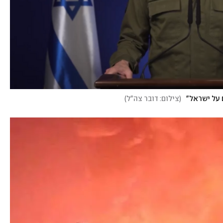
 על ישראל"
(
צילום: דובר צה"ל
)