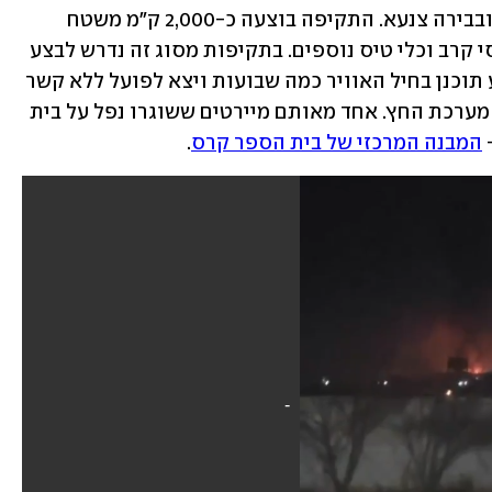
בין היתר תקף חיל האוויר בנמל חודיידה ובבירה צנעא. התקיפה בוצעה כ-2,000 ק״מ משטח 
מדינת ישראל והשתתפו בה עשרות מטוסי קרב וכלי טיס נוספים. בתקיפות מסוג זה נדרש לבצע 
תדלוק באוויר וכך קרה גם הפעם. המבצע תוכנן בחיל האוויר כמה שבועות ויצא לפועל ללא קשר 
לשיגור טיל הקרקע-קרקע, שיורט על ידי מערכת החץ. אחד מאותם מיירטים ששוגרו נפל על בית 
 
המבנה המרכזי של בית הספר קרס
. 