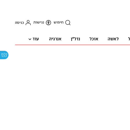
חיפוש
נגישות
כניסה
עוד
ל
לאשה
אוכל
נדל"ן
אנרגיה