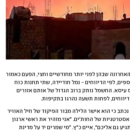
בניגוד לשתי התקיפות הקודמות בתימן, האחרונה שבהן לפני יותר מחודשיים וחצי, הפעם כאמור 
הותקפו גם יעדים בצנעא. בין היעדים הנוספים, לפי הדיווחים - נמל חודיידה, שתי תחנות כוח 
מרכזיות, חזיז ודהבאן, ומתקן הנפט בראס עיסא. החשמל נותק ברוב הגדול של אותם אזורים 
יווחים, לפחות תשעה נהרגו בתקיפות. 
בהודעה שפרסם שר הביטחון ישראל כ"ץ נכתב כי הוא אישר הלילה מבור הפיקוד של חיל האוויר 
את תוכניות התקיפה נגד שורת תשתיות אסטרטגיות של החות'ים. "אני מזהיר את ראשי ארגון 
הטרור החות׳י - ידה הארוכה של ישראל תגיע גם אליכם", איים כ"ץ. "מי שמרים יד על מדינת 