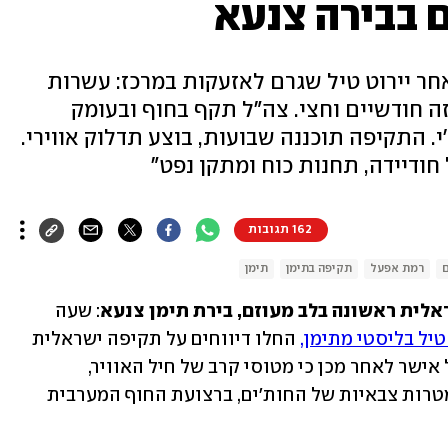
ם בבירה צנעא
חר יירוט טיל שגרם לאזעקות במרכז: עשרות
ה חודשיים וחצי. צה"ל תקף בחוף ובעומק
י. התקיפה תוכננה שבועות, בוצע תדלוק אווירי.
162 תגובות
ם
רמת אפעל
תקיפה בתימן
תימן
אלית ראשונה בלב מעוזם, בירת תימן צנעא
: שעה 
יל בליסטי מתימן,
 החלו דיווחים על תקיפה ישראלית 
שלישית מתחילת המלחמה במדינה. צה"ל אישר לאחר מכן כי מטוסי קרב של חיל האוויר, 
בהכוונת אגף המודיעין וחיל הים, תקפו מטרות צבאיות של החות'ים, ברצועת החוף המערבית 