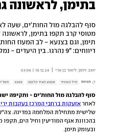
בתימן, לראשונה ג
סוף להבלגה מול החות'ים, שעה לא
מטוסי קרב תקפו בתימן, לראשונה ז
תימן, וגם בצנעא - לב המעוז החות'
דיווחים: "9 נהרגו. בין היעדים - נמל חודיידה, תחנות כוח ומתקן נפט"
|
יואב זיתון
,
ליאור בן ארי
19.12.24 | 03:06
תגיות
חיל האוויר
מבצע העיר הלבנה
צנעא
חות'י
סוף להבלגה מול החות'ים - ותקיפה ישר
לאחר 
אזעקות ברחבי המרכז בעקבות ירי ט
ובעומק תימן. 