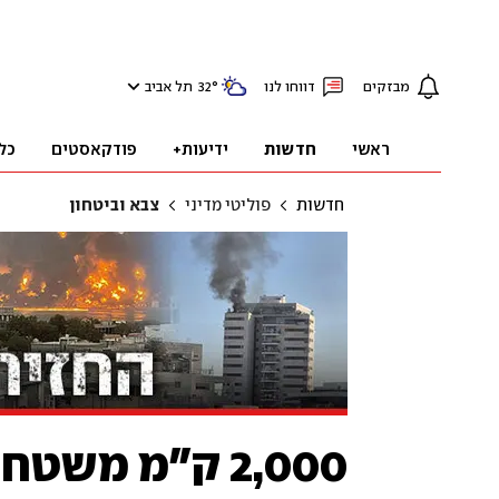
מבזקים
דווחו לנו
°
32
תל אביב
ראשי
חדשות
ידיעות+
פודקאסטים
כל
חדשות
פוליטי מדיני
צבא וביטחון
2,000 ק"מ מש