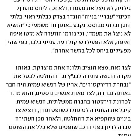
גילויה, לא ניצל את מעמדו, ולא זכה ליחס מועדף. 
הכינוי "עבריין בנייה" הוגדר בצדק כבלתי ראוי, בלתי 
הוגן ובלתי מבוסס. נקבע באופן חד משמעי כי "הנשיא 
לא ניצל את מעמדו, וכי גורמי הוועדה לא נקטו איפה 
ואיפה, אלא הפעילו שיקול דעת ענייני בלבד, כפי שהיו 
מפעילים ביחס לכל בקשה אחרת".
לצד זאת, מצא הנציב תלונה אחת מוצדקת. באותו 
מקרה הוגשה עתירה לבג"ץ נגד ההחלטה לבטל את 
"נבחרת הדירקטורים". אחיו של הנשיא עמית היה חבר 
באותה נבחרת, לצד מאות אנשים נוספים, והוא מונה 
לכהונת דירקטור בחברה ממשלתית. הנשיא עמית 
קיבל את העתירה לטיפולו כשופט תורן, הוציא צו 
ביניים שהקפיא את ההחלטה, ולאחר מכן העתירה 
עברה לדיון בפני הרכב שופטים שלא כלל את השופט 
עמית.