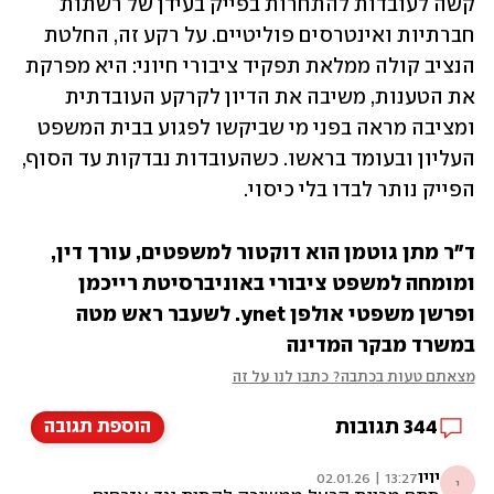
קשה לעובדות להתחרות בפייק בעידן של רשתות 
חברתיות ואינטרסים פוליטיים. על רקע זה, החלטת 
הנציב קולה ממלאת תפקיד ציבורי חיוני: היא מפרקת 
את הטענות, משיבה את הדיון לקרקע העובדתית 
ומציבה מראה בפני מי שביקשו לפגוע בבית המשפט 
העליון ובעומד בראשו. כשהעובדות נבדקות עד הסוף, 
הפייק נותר לבדו בלי כיסוי.
ד"ר מתן גוטמן הוא דוקטור למשפטים, עורך דין, 
ומומחה למשפט ציבורי באוניברסיטת רייכמן 
ופרשן משפטי אולפן ynet. לשעבר ראש מטה 
במשרד מבקר המדינה
מצאתם טעות בכתבה? כתבו לנו על זה
344
תגובות
הוספת תגובה
יויו
13:27 | 02.01.26
י