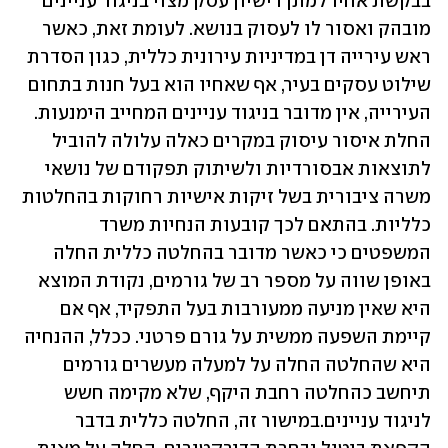
בבקשת אחיו למתן רישיון עסק מצוי בניגוד עניינים 
מובהק ואסור לו לעסוק בנושא. לעומת זאת, כאשר 
ראש עירייה דן במדיניות עירונית כללית, כגון הסדרת 
שילוט עסקים בעיר, אף שאחיו הוא בעל חנות בתחום 
העירייה, אין מדובר בניגוד עניינים המחייב הימנעות. 
החלת איסור עיסוק במקרים כאלה עלולה להוביל 
לתוצאות אבסורדיות ולשיתוק תפקודם של נושאי 
משרה ציבורית בשל זיקות אישיות רחוקות בהחלטות 
כלליות. בהתאם לכך קובעות הנחיות משרד 
המשפטים כי כאשר מדובר בהחלטה כללית החלה 
באופן שווה על מספר רב של גורמים, נקודת המוצא 
היא שאין מניעה ממעורבות בעל התפקיד, אף אם 
קיימת השפעה ממשית על גורם פרטני. ככלל, ההנחיה 
היא שהחלטה החלה על למעלה מעשרים גורמים 
תיחשב כהחלטה רחבת היקף, שלא מקימה חשש 
לניגוד עניינים.במישור זה, החלטה כללית בדבר 