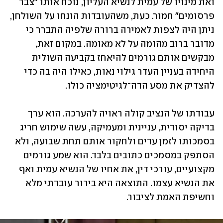
ואת מינויו של עמית לנשיא העליון, נוכח אותו "צבר 
פרסומים" חמור. כעת, משהעובדות הונחו על השולחן, 
ניתן היה לצפות לאמירה ברורה שלפיה התברר כי 
מדובר ברוב מהומה על לא מאומה. במקום זאת, 
מבקשים אותם גורמים להיאחז בקביעה השולית 
היחידה בעניין העדר גילוי נאות, כאילו היה בה כדי 
להצדיק את מסע הדה־לגיטימציה כולו.
עבודתו של הנציב קולה ראויה להערכה. הוא ערך 
בדיקה יסודית, עניינית ומעמיקה, עשה שימוש חריג 
בסמכותו לזמן עדים ולחקור אותם תחת שבועה, ולא 
הסתפק במסמכים כתובים בלבד. הוא שמע גורמים 
מקצועיים, עורכי דין, את אחיו של הנשיא עמית ואף 
את הנשיא עצמו. התוצאה היא בירור עובדתי מלא 
וחשיפת האמת לציבור.