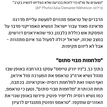
"נשענים על מו"מ כדי לזכות בכניעה שלא הצליחו להשיג בקרב"
(
צילום: AP Photo/Julia Demaree Nikhinson
)
הדברים של טראמפ מהווים למעשה עליית מדרגה 
מדאיגה מאוד עבור ישראל. הנשיא האמריקני מדבר על 
הפסקת אש כוללת בלבנון, כפי שהאיראנים דורשים. 
במצב שכזה, ישראל יכולה לפעול נגד איום מתהווה - 
אבל לא ליזום תקיפות. 
"מלחמות מבוי סתום"
בתוך כך, ב"ניו יורק טיימס" עסקו בהרחבה באופן שבו 
מנהל נשיא ארה"ב טראמפ את המערכה מול איראן, 
ואף השוו זאת למלחמת רוסיה-אוקראינה. בכתבה, 
תחת הכותרת "מלחמות מבוי סתום", נטען כי טראמפ, 
כמו נשיא רוסיה ולדימיר פוטין, פירשו באופן שגוי את 
האזורים שתקפו. "טראמפ ופוטין מתנגדים לרעיון 