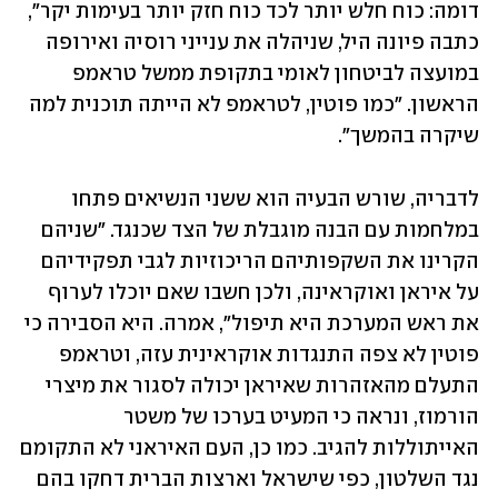
דומה: כוח חלש יותר לכד כוח חזק יותר בעימות יקר", 
כתבה פיונה היל, שניהלה את ענייני רוסיה ואירופה 
במועצה לביטחון לאומי בתקופת ממשל טראמפ 
הראשון. "כמו פוטין, לטראמפ לא הייתה תוכנית למה 
שיקרה בהמשך".
לדבריה, שורש הבעיה הוא ששני הנשיאים פתחו 
במלחמות עם הבנה מוגבלת של הצד שכנגד. "שניהם 
הקרינו את השקפותיהם הריכוזיות לגבי תפקידיהם 
על איראן ואוקראינה, ולכן חשבו שאם יוכלו לערוף 
את ראש המערכת היא תיפול", אמרה. היא הסבירה כי 
פוטין לא צפה התנגדות אוקראינית עזה, וטראמפ 
התעלם מהאזהרות שאיראן יכולה לסגור את מיצרי 
הורמוז, ונראה כי המעיט בערכו של משטר 
האייתוללות להגיב. כמו כן, העם האיראני לא התקומם 
נגד השלטון, כפי שישראל וארצות הברית דחקו בהם 