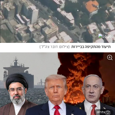
תיעוד מהתקיפה בביירות
(
צילום: דובר צה"ל 
)
גלריה