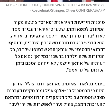
(
צילום: AFP -  SOURCE: UGC / UNKNOWN, REUTERS/Jessica 
)
Koscielniak/Stringer, Oliver CONTRERAS/AFP
סוכנות הידיעות האיראנית "פארס" ציטטה מקור 
המקורב למשא ומתן, שטען כי איראן העבירה מסר 
לארה"ב דרך מתווך קטרי - לפני התקיפה בדאחייה. 
הוא הדגיש כי טרם סוכם משהו בין הצדדים, והוסיף: 
"התנאי הבסיסי של איראן הוא שבסופו של דבר, כל 
הנקודות שלה יילקחו בחשבון במלואן. גם אם כל 
דעותיה של איראן ייושמו, לא ייחתם הסכם בזמן 
הכרזתו של טראמפ".
בינתיים, לאור האיומים מאיראן, דובר צה"ל הודיע 
היום כי הרמטכ"ל רב-אלוף אייל זמיר מקיים הערכות 
מצב שוטפות עם כלל המפקדים הרלוונטיים. "בהתאם 
להערכות המצב, צה"ל נערך לאפשרות של ירי לעבר 