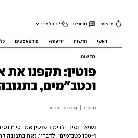
מבזקים
דווחו לנו
°
31
תל אביב
ראשי
חדשות
ידיעות+
פודקאסטים
כל
חדשות
וכטב"מים, בתגובה
|
רויטרס
28.11.24 | 10:29