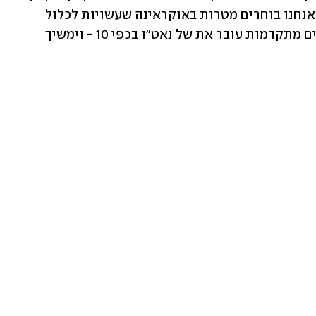
אמריקניים מסוג ATACMS. הוא הוסיף: "אנחנו בוחרים מטרות באוקראינה שעשויות לכלול 
מרכזי קבלת החלטות. ייצור מערכות טילים מתקדמות עובר את של נאט"ו בכפי 10 - וימשיך 