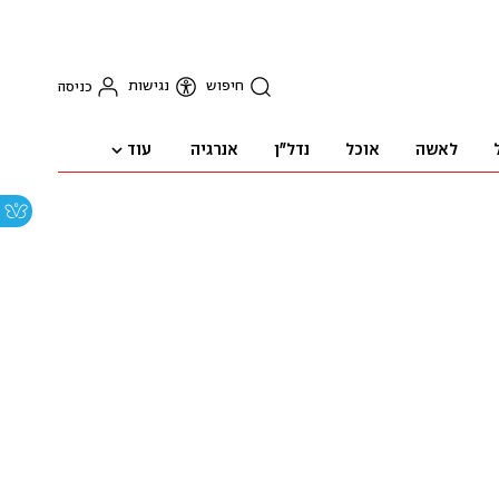
חיפוש
נגישות
כניסה
עוד
לאשה
אוכל
נדל"ן
אנרגיה