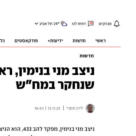
מבזקים
דווחו לנו
°
29
תל אביב
ראשי
חדשות
ידיעות+
פודקאסטים
כל
חדשות
שנחקר במח״ש
|
לירן תמרי
13.11.25 | 19:43