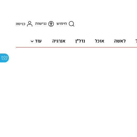
חיפוש
נגישות
כניסה
עוד
לאשה
אוכל
נדל"ן
אנרגיה