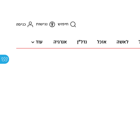
חיפוש
נגישות
כניסה
עוד
לאשה
אוכל
נדל"ן
אנרגיה