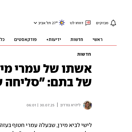
מבזקים
דווחו לנו
°
27
תל אביב
ראשי
חדשות
ידיעות+
פודקאסטים
כל
חדשות
של בתם: "סליחה 
|
ליהיא גורדון
30.07.25 | 06:01