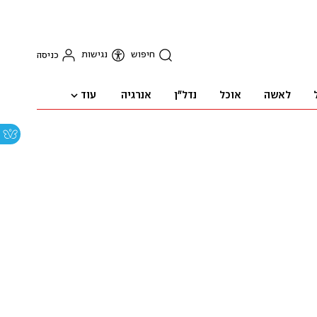
חיפוש
נגישות
כניסה
עוד
לאשה
אוכל
נדל"ן
אנרגיה