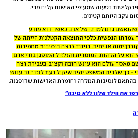
במשפחת זלקה מתחו ביקורת קשה על הפרקליטות בטענה שסעיפי האישום קלים מדי. 
ם עקב היותם קטינים. 
המשמעות של עבירת רצח באדישות היא שהנאשם גרם למותו של אדם כאשר הוא מודע 
לאפשרות הממשית של קרות המוות - אך עמדתו הנפשית כלפי התוצאה הקטלנית הייתה של 
שוויון נפש - כלומר, "לא אכפת לו" אם הקורבן ימות או יחיה. בניגוד לרצח בנסיבות מחמירות 
הדורש תכנון או כוונה מיוחדת, כאן הדגש הוא על הקהות המוסרית והזלזול המופגן בחיי אדם. 
בשונה מעבירת רצח בנסיבות מחמירות, שם מאסר עולם הוא עונש חובה וקצוב, בעבירת רצח 
באדישות מאסר העולם הוא העונש המרבי - כך שלבית המשפט יהיה שיקול דעת לגזור גם עונש 
, בהתאם לנסיבות המקרה וחומרת האדישות שהופגנה. 
רפו את הילד שלנו ללא סיבה"
ה