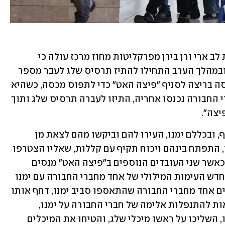
מכתב האישום שהגישו עורכות הדין עינת לב ארי ורן בירן מפרקליטות מחוז מרכז עולה כי 
"הקטינים נפגשו לחגיגות יום העצמאות ובמהלך הערב התחילו להתיז תרסיס שלג לעבר מספר 
בנות. אחת הבנות שהם רדפו אחריה, נכנסה בריצה לסניף "פיצה האט" כדי לתפוס מכסה, כשהיא 
מכוסה כולה בתרסיס שלג. שלושה מחברי החבורה נכנסו אחריה, התיזו לעברה תרסיס שלג ותוך 
צה". 
בהמשך, על פי כתב האישום, "עובדי הסניף, ובכללם ימנו, העירו להם וביקשו מהם לצאת מן 
הסניף. ימנו ליווה אותם החוצה ומשיצאו, התפתח בינהם ויכוח תקיף עם קללות, שאליו הצטרפו 
במהרה הנאשם המרכזי ושאר הנאשמים, כאשר שני העובדים הנוספים ב"פיצה האט" מנסים 
להרגיע את הרוחות. לאחר כשעתיים, התחדש העימות המילולי של אחד מחברי החבורה עם ימנו 
ויתר החברים התגודדו סביבו. בשלב מסוים אחד מחברי החבורה שהתאספו סביב ימנו, דחף אותו 
בעוצמה בחזה והפילו ארצה. בכך ניתן האות להתנפלות אלימה של חברי החבורה על ימנו, 
שתקפו אותו בעוצמה באגרופים, בעטו בו, השליכו על ראשו מיכלי שלג, והטיחו את המיכלים 