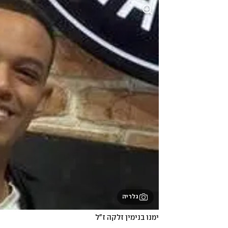
גלריה
ימנו בנימין זלקה ז"ל