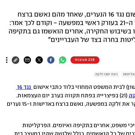
הפרקליטות פרסמה את כתבי האישום נגד 16 הנערים, שאחד מהם נאשם ברצח
באדישות אחרי שדקר את הצעיר בן ה-21 בעורק ראשי במפשעה - וקודם לכך אמר:
 בבית סוהר". 3 הואשמו בשיבוש החקירה, אחרים הואשמו גם בתקיפה
יטות בחרה בצד של העבריינים"
228 תגובות
אלימות
רצח ימנו זלקה
ון) לבית המשפט המחוזי בלוד כתבי אישום 
 נגד 16 
קה
 (21) בפיצרייה בפתח תקווה בערב יום העצמאות. 
אחד הנערים בן 15, שתועד לפי החשד דוקר את זלקה במפשעה, נאשם ברצח באדישות ו-15 נערים 
שלושה מהנערים נאשמים גם בשיבוש הליכי משפט, אחרים בתקיפה ואיומים. הפרקליטות 
מבקשת להורות על מעצרם עד תום ההליכים של כל הנאשמים, כולל שלושה שהיו במעצר בית. 