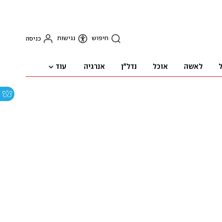
חיפוש
נגישות
כניסה
עוד
ל
לאשה
אוכל
נדל"ן
אנרגיה