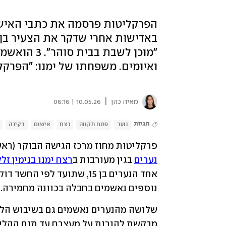
"מוכן לשבת
ואיומים. משפחתו של ימנו: "הפרקל
|
מאיה כהן
10.05.26 | 06:16
תגיות
נוער
פתח תקווה
רצח
אישום
דקירה
פרקליטות מחוז מרכז הגישה הבוקר (ראש
נערים
 בגין מעורבות ב
רצח ימנו בנימין זל
נוספים נאשמים בחבלה בכוונה מחמירה. 