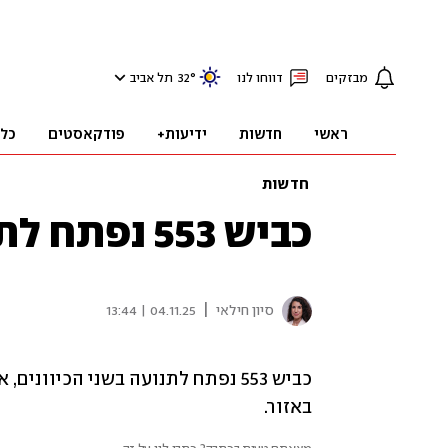
מבזקים
דווחו לנו
°
32
תל אביב
ראשי
חדשות
ידיעות+
פודקאסטים
כל
חדשות
כביש 553 נפתח לתנועה
|
סיון חילאי
04.11.25 | 13:44
באזור.