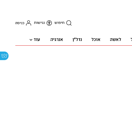
חיפוש
נגישות
כניסה
עוד
לאשה
אוכל
נדל"ן
אנרגיה