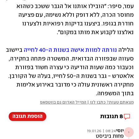
עמר, סיפר: "הובילו אותנו אל הגבר ששכב כשהוא 
מחוסר הכרה, ללא דופק וללא נשימה, עם פציעה 
חודרת בגופו. ביצענו בדיקות רפואיות ולצערנו 
נאלצנו לקבוע את מותו במקום".
הלילה 
נורתה למוות אישה בשנות ה-40 לחייה
 ביישוב 
סעווה שבפזורה הבדואית. המשטרה פתחה בחקירה, 
וכעבור כמה שעות הודיעה כי עצרה חשוד בפזורת 
אלאטרש - גבר בשנות ה-50 לחייו, בעלה של הקורבן. 
מחקירה ראשונית עולה כי מדובר באירוע אלימות 
בתוך המשפחה.
מצאתם טעות? כתבו לנו | המייל האדום גם בווטסאפ
8
תגובות
הוספת תגובה
יוסי
08:24 | 19.01.26
י
פחות ביביסט