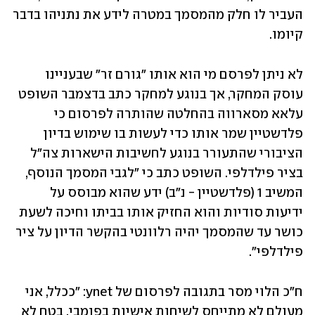
העביר לו חלק מהמסמך במטרה לידע את נתניהו בדבר 
קיומו.
לא ניתן לפרסם מי הוא אותו "גורם זר" שבעניינו 
עוסק המחקר, אך בנוגע למחקר כתב בדצמבר השופט 
עלאא מסארווה בהחלטה שהותרה לפרסום כי 
פלדשטיין שמר אותו כדי לעשות בו שימוש בדיון 
הציבורי שהתעורר בנוגע לחשיבות הישארות צה"ל 
בציר פילדלפי. השופט כתב כי "לגבי המסמך הנוסף, 
המשיב 1 (פלדשטיין - נ"ב) ידע שהוא מבוסס על 
ידיעות סודיות והוא החזיק אותו בביתו וחיכה לשעת 
כושר עד שהמסמך יהיה רלוונטי בהקשר הדיון על ציר 
פילדלפי".
ח"כ הלוי מסר בתגובה לפרסום של ynet: "ככלל, אני 
מעולם לא מתייחס לשיחות אישיות בפומבי, בטח לא 