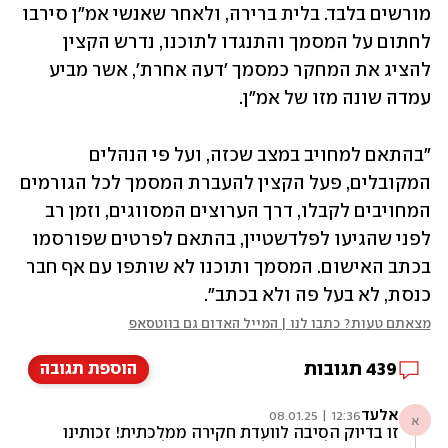
מורשים בלבד. בלית ברירה, ולאחר שאנשי אמ"ן סירבו 
לחתום על המסמך והתנגדו לתוכנו, נדרש הקצין 
להציג את המחקר כמסמך 'דעה אחרת', אשר מביע 
עמדה שונה מזו של אמ"ן. 
"בהתאם למחויב במצב שכזה, ועל פי הנהלים 
המקובלים, פעל הקצין להעברת המסמך לכל הגורמים 
המחויבים לקבלו, דרך הערוצים המסווגים, וזמן רב 
לפני שהגיעו לפלדשטיין, בהתאם לפרטים שפורסמו 
בכתב האישום. המסמך ותוכנו לא שותפו עם אף חבר 
כנסת, לא בעל פה ולא בכתב". 
מצאתם טעות? כתבו לנו | המייל האדום גם בווטסאפ
439
תגובות
הוספת תגובה
אלעד
12:36 | 08.01.25
א
זו בדיוק הסיבה לוועדת חקירה ממלכתית! זכותינו