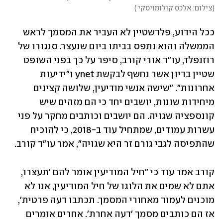
(
צילום: אלכס קולומויסקי 
)
ככל הידוע, פלדשטיין לא העביר את המסמך לראש 
הממשלה והוא נתפס בביתו ביום שנעצר. סנגורו של 
רוזנפלד, עו"ד אורי קורב, סיפר על כך בפני השופט 
שטיין בדיון אשר נחשף לבקשת ynet ו"ידיעות 
אחרונות". "שישה אנשי מודיעין, שלושה קצינים 
מיחידות שונות, יושבים יחד כי הם מזהים שיש 
קונספציה שגויה. הם יושבים וכותבים מחקר על פני 
עשרות עמודים, שמתחיל עוד ב-2018, כי להוכיח 
שהתפיסה לגבי גורם זר היא שגויה", אמר עו"ד קורב.
קורב אמר עוד כי "חיל המודיעין אומר להם 'תעצרו, 
אתם לא שמים את הלוגו של חיל המודיעין, אנו לא 
מוכנים לעמוד מאחורי המסמך. תכתבו דעה פרטית', 
אז הם כותבים מסמך 'דעה אחרת'. אחרים אומרים 