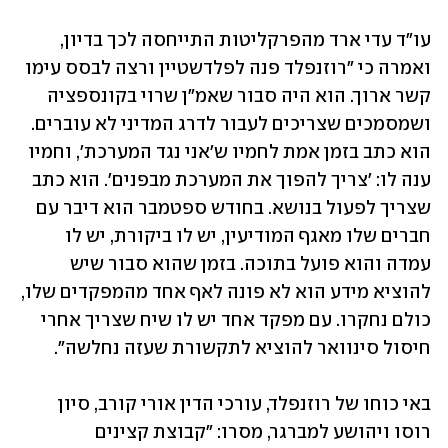
עו"ד עדי ארד מהפרקליטות התייחסה לכך בדיון, 
ואמרה כי "רוזנפלד פנה לפלדשטיין ורצה לבסס עימו 
קשר ארוך. הוא היה סבור שאמ"ן שרוי בקונספציה 
ושמסמכים שצריכים לעבור לדרג המדיני לא עוברים. 
הוא כתב בזמן אמת לחמיו ש'אני נגד המערכת', וחמיו 
ענה לו: 'צריך להפוך את המערכת מבפנים'. הוא כתב 
שצריך לפעול בנושא. בחודש ספטמבר הוא דיבר עם 
חברים שלו מאגף המודיעין, יש לו ביקורת, יש לו 
עמדה והוא פועל בתוכה. בזמן שהוא סבור שיש 
להוציא מידע הוא לא פונה לאף אחד מהמפקדים שלו, 
כולם נחקרו. עם מפקד אחד יש לו שיח שצריך אחרי 
חיסול סינוואר להוציא לתקשורת שעזה נחלשה".
באי כוחו של רוזנפלד, עורכי הדין אורי קורב, סיון 
רוסו ויהושע למברגר, מסרו: "קבוצת קצינים 