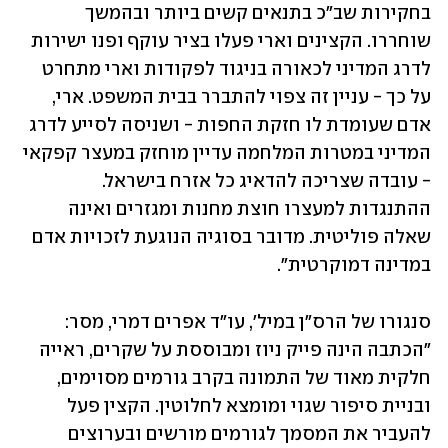
בחקירות שב״כ בתנאים קשים ביותר ובהמשך 
שוחררו. הקצינים וארי פעלו בציר עוקף ופנו ישירות 
לדרג המדיני לכאורה בניגוד לפקודות וארי מתחרט 
על כך - עניין זה צפוי להתברר בבית המשפט. ארי, 
אדם שעומדת לו חזקת החפות - ושניסה לסייע לדרג 
המדיני במטרות המלחמה עדיין מוחזק במעצר קפקאי 
- עובדה שצריכה להדאיג כל אזרח בישראל. 
ההתנגדות למעצרו חוצת מחנות ומגזרים ואינה 
שאלה פוליטית. מדובר בסוגיה הנוגעת לזכויות אדם 
במדינה דמוקרטית".
סנגורו של הרס"ן במיל', עו״ד אפרים דמרי, מסר: 
"הכתבה הינה פייק ניוז ומבוססת על שקרים, ראייה 
חלקית מאוד של התמונה בקרב גורמים מסוימים, 
ובניית סיפור שגוי ומומצא לחלוטין. הקצין פעל 
להעביר את המסמך לגורמים מורשים ובערוצים 