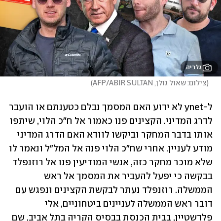
גלריה
(
צילום: שאול גולן, AFP/ABIR SULTAN
)
ל-ynet לא ידוע האם המסמך נבלם כטענתם או הועבר 
לדרג המדיני. הקצינים פנו כאמור אל ח"כ הלוי, שיתפו 
אותו בדבר המחקר וביקשו לוודא האם הדרג המדיני 
מודע לעניין. אחרי שח"כ הלוי פנה אל המל"ל ונאמר לו 
שלא מוכר מחקר כזה, אנשי המודיעין פנו אל רוזנפלד 
בבקשה כי יפעל להעביר את המסמך אל ראש 
הממשלה. רוזנפלד נעתר לבקשת הקצינים ונפגש עם 
דובר ראש הממשלה לעניינים ביטחוניים, אלי 
פלדשטיין, בבית הכנסת בבסיס הקריה בתל אביב, שם 