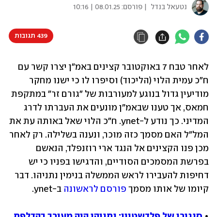
נטעאל בנדל
| פורסם:
08.01.25 | 10:16
439 תגובות
לאחר טבח 7 באוקטובר קצינים באמ"ן יצרו קשר עם 
ח"כ עמית הלוי (הליכוד) וסיפרו לו כי ישנו מחקר 
מודיעין גדול בנוגע למעורבות של "גורם זר" במתקפת 
חמאס, אך טענו שבאמ"ן מונעים את העברתו לדרג 
המדיני. כך נודע ל-ynet. ח"כ הלוי שאל באותה עת את 
המל"ל האם מסמך כזה מוכר, ונענה בשלילה. רק לאחר 
מכן פנו הקצינים אל הנגד ארי רוזנפלד, הנאשם 
בפרשת המסמכים הסודיים, והדגישו בפניו כי יש 
דחיפות להעבירו לראש הממשלה בנימין נתניהו. דבר 
קיומו של אותו מסמך 
פורסם לראשונה
 ב-ynet.
• 
סנגורו של פלדשטיין: נתניהו היה מעורב בהדלפת 