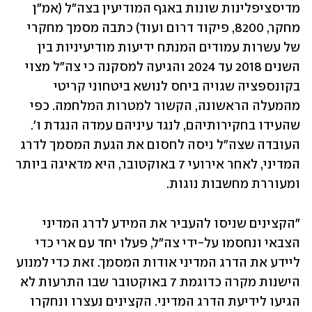
מדיסציפלינות שונות באגף המודיעין בצה״ל (אמ״ן 
מחקר, 8200, פיקוד דרום ועוד) כתבה מסמך מחקרי 
של עשרות עמודים המנתח ידיעות מודיעיניות בין 
השנים 2018 עד 2024 והגיעה למסקנה כי צה״ל מצוי 
בקונספציה שגויה ביחס לנושא ביטחוני קריטי 
מהמעלה הראשונה, הקשור למטרות המלחמה. כפי 
שהעידו בחקירותיהם, לנגד עיניהם עמדה הנגדת ו׳. 
העובדה שצה״ל ניסה לחסום את הגעת המסמך לדרג 
המדיני, לאחר אירועי 7 באוקטובר, היא מדאיגה ביותר 
ומעוררת מחשבות נוגות.
"הקצינים שניסו להעביר את המידע לדרג המדיני 
הצבאי ונחסמו על-ידי צה״ל, פעלו יחד עם ארי כדי 
ליידע את הדרג המדיני אודות המסמך. זאת כדי למנוע 
הישנות מקרה כדוגמת 7 באוקטובר שבו התרעות לא 
הגיעו לידיעת הדרג המדיני. הקצינים נעצרו ונחקרו 