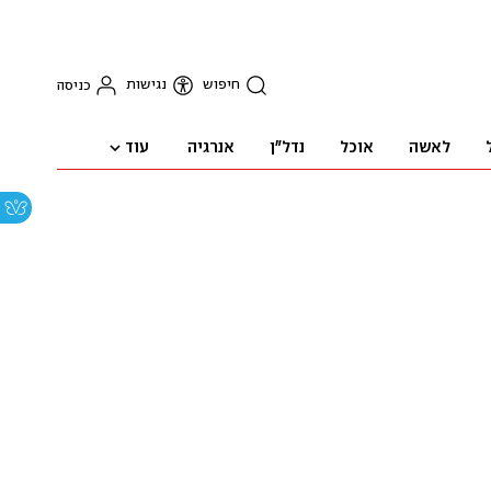
חיפוש
נגישות
כניסה
עוד
לאשה
אוכל
נדל"ן
אנרגיה