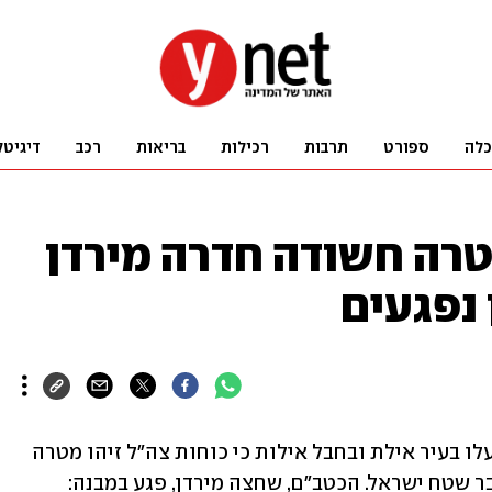
כלה
ספורט
תרבות
רכילות
בריאות
רכב
דיגיטל
רה חשודה חדרה מירדן
 נפגעים
דובר צה"ל עדכן בהמשך לאזעקות שהופעלו בעיר אילת ובחבל אילות כי כוחות צה"ל זיהו מטרה 
אווירית חשודה שחצתה מכיוון מזרח לעבר שטח ישראל. הכטב"ם, שחצה מירדן, פגע במבנה: 