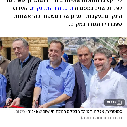
לקרקע בהתנחלות שא-נור ביהודה ושומרון, שפונתה 
לפני 21 שנים במסגרת 
תוכנית ההתנתקות
. האירוע 
התקיים בעקבות הגעתן של המשפחות הראשונות 
שעברו להתגורר במקום.
גלריה
סמוטריץ', אלקין, דגן וכ"ץ בטקס חנוכת היישוב שא-נור
(
צילום: 
דוברות הציונות הדתית
)