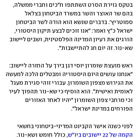
בטקס גזירת הסרט השתתפו ח"כים וחברי ממשלה, 
בהם שר האוצר והשר במשרד הביטחון בצלאל 
סמוטריץ'. בדברים שנשא הוא הודה לשר הביטחון 
ישראל כ"ץ ואמר: "אנו זוכים לבצע תיקון היסטורי, 
הורגים את רעיון המדינה הפלסטינית, ושבים ליישוב 
שא-נור. זה יום חג להתיישבות".
ראש מועצת שומרון יוסי דגן בירך על החזרה ליישוב: 
"אנחנו עושים היום היסטוריה ומבטלים הלכה למעשה 
את הגירוש מצפון השומרון. עבורי זוהי סגירת מעגל 
לאומית ואישית". הוא הוסיף כי שא-נור תהפוך לעיר 
וכי מרחבי צפון השומרון "יהיו לאחד האזורים 
הפורחים במדינת ישראל".
לפני כשנה אישר הקבינט המדיני-ביטחוני בחשאי 
הקמה של 22 יישובים ביו"ש
, כולל חומש ושא-נור. 