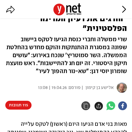
ההתנחלות שא-נור חזרה לקרקע:
"הורגים את רעיון המדינה
הפלסטינית"
שרי ממשלה וחברי כנסת הגיעו לטקס ביישוב
שפונה במסגרת ההתנתקות והוקם מחדש בהחלטת
הממשלה. השר סמוטריץ' שנכח באירוע: "עושים
תיקון היסטורי. זה יום חג להתיישבות". ראש מועצת
שומרון יוסי דגן: "שא-נור תהפוך לעיר"
אלישע בן קימון
| פורסם:
19.04.26 | 13:08
115 תגובות
מאות בני אדם הגיעו היום (ראשון) לטקס עלייה 