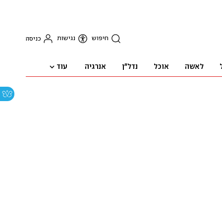
חיפוש
נגישות
כניסה
עוד
לאשה
אוכל
נדל"ן
אנרגיה