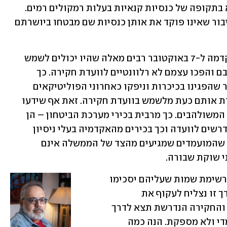
לקצה. אלה לעולם לא קיימים. במיוחד לא בתקופה של כנסיות קנאיות בעלות רמקולים רמים. 
הכוונה היא לדמויות ציבוריות שמרב הציבור שאינו פוקד את אותן כנסיות שם מבטחו ביושרתם 
הבעיה קשה במיוחד משום שבתקופה שקדמה ל-7 באוקטובר רבים מאלה שהיו יכולים לשמש 
בתפקידים אלה נסחפו עם ההמון שברחובם והפכו עצמם לא רלוונטיים לוועדת חקירה. כך 
שופטי ונשיאי בית המשפט העליון לשעבר שהפגינו בכיכרות וניפקו כאחרוני הפוליטיקאים 
אמירות בוטות ואנטי ממלכתיות שפוסלות אותם כעת מלשמש בוועדת חקירה. זאת אף שידעו 
מראש מה משמעות הצטרפותם להמונים המשולהבים. כך מרבית בכירי מערכת הביטחון – הן 
מהצבא, הן מהשב"כ והן מהמשטרה – שנדרשים לוועדה וכך בכירים מהאקדמיה בעלי ניסיון 
ציבורי שהתנהלו באותו אופן. על רקע זה שהמועמדים שמגיעים מהצד של הממשלה אינם 
י שוקת שבורה. 
גורמים רבים מנסים כבר שבועות לאסוף רשימת שמות שעליהם יסכימו 
הצדדים הניציים כמי שיכהנו בוועדה ובדרך זו נצליח לעקוף את 
המחלוקת המטופשת בדבר הפלטפורמה והחקירה הנדרשת תצא לדרך 
סוף-סוף. למרבה הצער הרשימה קצרה מדי ולא מספקת. הנה כמה 