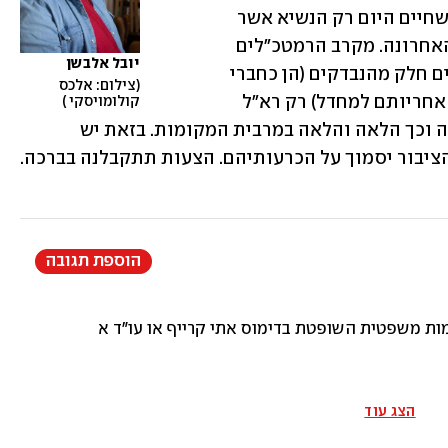
דוגמאות: מחמשת נשיאי העליון בדימוס שחיים היום רק הנשיא אשר 
גרוניס הקפיד על הממלכתיות בתקופה האחרונה. מקרב הרמטכ"לים 
יובל אלבשן
לשעבר המצב קשה יותר: אלה שלא מהווים חלק מהנבדקים (הן כחברי 
צילום: אלכס 
ממשלות והן כרמטכ"לים שיש לבדוק את אחריותם למחדל) רק רא"ל 
קולומויסקי 
שאול מופז רלוונטי. באקדמיה המצב דומה וכך הלאה והלאה במרבית המקומות. בזאת יש 
יבור יסמוך על הכרעותיהם. הצעות תתקבלנה בברכה.  
הוספת תגובה
 משפטית השופטת בדימוס אתי קרייף או עו"ד אפי נווה. דמות חי
הצג עוד