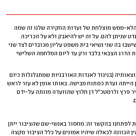
להפך. אם יש מסקנה אחת מההיסטוריה הלא-ממש מוצלחת של ועדות החקירה שלנו זה שמה 
שבאמת משפיע הוא מהות הממונים והמנדט שניתן להם. על זה יש להיאבק ולא על הכריכה 
החיצונית. כידוע, לא עזר לוועדת אגרנט שישבו בה שני נשיאי בית משפט עליון מכובדים לצד שני 
רמטכ"לים נערצים כשהיא הוגבלה לבדיקת הדרג הצבאי בלבד ורק עד ליום המלחמה השלישי 
לא בכדי משה דיין וגולדה מאיר שמחו בתוצאותיה (בניגוד לאגדות האורבניות שמתגלגלות כיום 
על לקיחת אחריות ושאר ירקות). היא אכן הייתה ועדת כסתוח מבישה. באותו אופן לא עזר לראש 
הממשלה אהוד אולמרט, שר הביטחון עמיר פרץ ולרמטכ"ל דן חלוץ שהוועדה מונתה על-ידם 
 
לכן יש להתמקד בבעיה האמיתית שעומדת לפתחנו בהקשר זה: מחסור באנשי-שם שהציבור ייתן 
אמונו ביושרתם כשיכהנו בוועדה. ודוק: אין הכוונה לכאלה שיהיו אמונים על כלל הציבור מקצה 