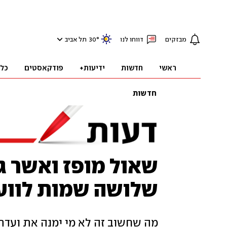
מבזקים
דווחו לנו
°
30
תל אביב
ראשי
חדשות
ידיעות+
פודקאסטים
כל
חדשות
שאול מופז ואשר גר
שלושה שמות לווע