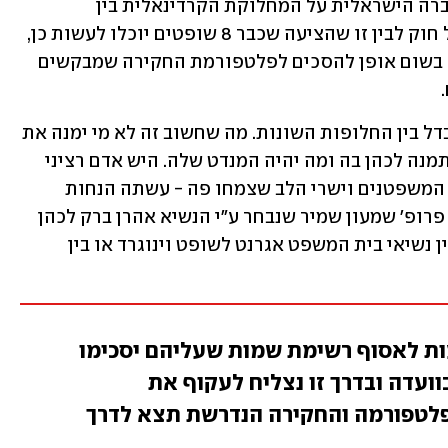
שוב כמו בימים שהם בחרו לקרוע את החברה הישראלית על המחלוקת הקרדינאלית בין 
האפשרות ש-9 שופטי עליון יוכלו לפסול חוק לבין זו שהציעה שכבר 8 שופטים יוכלו לעשות כן, 
גם הפעם הם טוענים בלהט קדוש שאסור בשום אופן להסכים לפלטפורמת החקירה שמבקשים 
 
האמת היא, וזה כבר נאמר, שאין באמת הבדל בין החלופות השונות. מה שחשוב זה לא מי ימנה את 
ועדת החקירה ואיך היא תיקרא אלא מי יתמנה לכהן בה ומה יהיה המנדט שלה. היש אדם רציני 
שמאמין כי פרופ' רות גביזון ז"ל - מגדולי המשפטנים וישרי הלב שצמחו פה - עשתה הנחות 
לממשלת אולמרט שמינתה אותה לעומת פרופ' שמעון שמיר שנבחר ע"י הנשיא אהרן ברק לכהן 
בוועדת אור? מישהו חושב שהיה הבדל בין נשיאי בית המשפט אגרנט לשופט וינוגרד או בין 
עות לאסוף רשימת שמות שעליהם יסכימו
וועדה ובדרך זו נצליח לעקוף את
לטפורמה והחקירה הנדרשת תצא לדרך