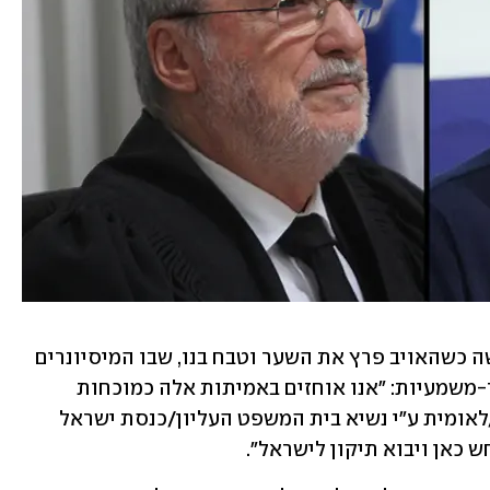
כמו לא למדו דבר מאחריותן למצבנו הקשה כשהאויב פרץ את השער וטבח בנו, שבו המיסיונרים 
להפיץ את "אמיתותיהם" הקדושות והחד-משמעיות: "אנו אוחזים באמיתות אלה כמוכחות 
מאליהן שרק עם ועדת חקירה ממלכתית/לאומית ע"י נשיא בית המשפט העליון/כנסת ישראל 
אן ויבוא תיקון לישראל". 