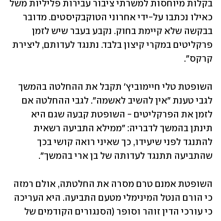
בקלות מיוחסות למשרתי ציבור עבירות פליליות משל 
כאילו נכתבו על-ידי אחרוני הטוקבקיסטים. מדובר 
בבקשה שלא קיימת בחוק. נקבע בעבר שיש לזמן 
פרקליטים במקרי קיצון בלבד. נתנגד לעדותם, ליצירת 
קרקס".
השופטת טלי חיימוביץ' תקבל את ההחלטה בהמשך 
לגבי טענת "אין להשיב לאשמה". לגבי ההחלטה אם 
לזמן את הפרקליטים - השופטת קבעה שגם היא 
תינתן בהמשך לדבריה: "ממילא התביעה רשאית 
להתנגד לפני שיעידו, כך שאיני רואה קושי בכך 
שהתביעה תתנגד לעדותה של בן ארי בהמשך".
השופטת אמנם טרם מסרה את החלטתה, אולם רמזה 
כי הורם הנטל המינימלי מטעם התביעה. היא העריכה 
כי עורכי הדין זוהר וסופר (הסנגורים הקודמים של 