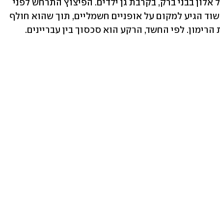
שהשליך רימון רסס לעבר בית ברחוב יגאל אלון בבני ברק, בקרבת גן ילדים. הפיצוץ התרחש לפני 
כשבועיים, ומחקירה ראשונית עלה כי החשוד הגיע למקום על אופניים חשמליים, תוך שהוא חולף 
 הרימון. לפי החשד, הרקע הוא סכסוך בין עבריינים.