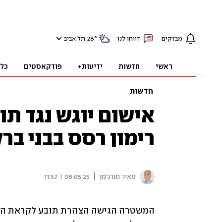
מבזקים
דווחו לנו
°
28
תל אביב
ראשי
חדשות
ידיעות+
פודקאסטים
כל
חדשות
אישום יוגש נגד ת
רימון רסס בבני ברק
|
מאיר תורג'מן
08.05.25 | 11:57