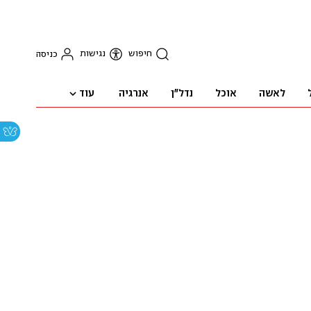
חיפוש
נגישות
כניסה
עוד
לאשה
אוכל
נדל"ן
אנרגיה