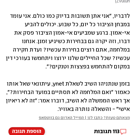
)
Zvulun
לדבריו, "אני אתן תשובות בדיוק כמו כולם. אני עומד 
במבחן הציבור כל יום, כל שבוע. יכולים להביע 
אי-אמון. ברגע שמביעים אי-אמון הציבור פסק את 
דברו, וזה יקרה גם בבחירות כשיגיע זמנן. אנחנו 
במלחמה, אתם רוצים בחירות עכשיו? ועדת חקירה 
עכשיו? שכל החיילים שלנו ירוצו ויתחמשו בעורכי דין 
במקום להתחמש בפצצות וטנקים?״.
בזמן שנתניהו השיב לשאלת ynet, עיתונאי שאל אותו 
כאמור "ואם המלחמה לא תסתיים במועד הבחירות?", 
אך ראש הממשלה לא השיב, דוברו אמר: "זה לא ריאיון 
אישי" - והשאלה נותרה באוויר. 
מצאתם טעות? כתבו לנו | המייל האדום גם בווטסאפ
113
תגובות
הוספת תגובה