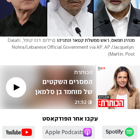
מנהיג חמאס, ראש ממשלת קטאר ונתניהו
(
צילום: דנה קופל, Dalati 
Nohra/Lebanese Official Government via AP, AP /Jacquelyn 
)
Martin, Pool
הכותרת
המסרים השקטים 
של מוחמד בן סלמאן
21:52
עקבו אחר הפודקאסט