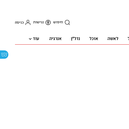
חיפוש
נגישות
כניסה
עוד
לאשה
אוכל
נדל"ן
אנרגיה