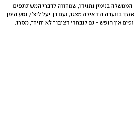
החטופים. כמו כן, קראו להחליף את ראש הממשלה בנימין נתניהו, שמהווה לדברי המשתתפים 
את "המכשול לעסקה". בין המשפחות שנאזקו בוועדה היו אילה מצגר, נעם דן, יעל ליצ'י, נטע הימן 
פים אין חופש - גם לנבחרי הציבור לא יהיה", מסרו.