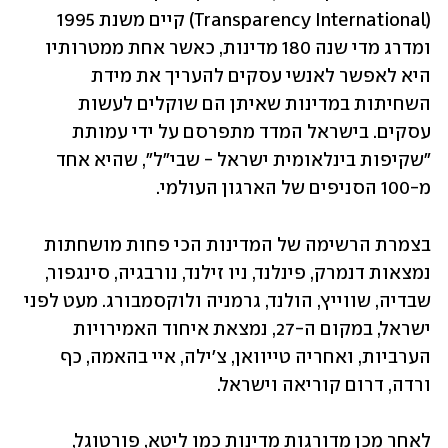
(Transparency International) קיים משנת 1995 
ומדרג מדי שנה 180 מדינות, כאשר אחת ממטרותיו 
היא לאפשר לאנשי עסקים להעריך את מידת 
השחיתות במדינות שאיתן הם שוקלים לעשות 
עסקים. בישראל המדד מתפרסם על ידי עמותת 
"שקיפות בינלאומית ישראל - שבי"ל", שהיא אחד 
מ-100 הסניפים של הארגון העולמי.
בצמרת הרשימה של המדינות הכי פחות מושחתות 
נמצאות דנמרק, פינלנד, ניו זילנד, נורבגיה, סינגפור, 
שבדיה, שווייץ, הולנד, גרמניה ולוקסמבורג. מעט לפני 
ישראל, במקום ה-27, נמצאת איחוד האמירויות 
הערביות, ואחריה טייוואן, צ'ילה, איי בהאמה, כף 
ורדה, דרום קוריאה וישראל.
לאחר מכן מדורגות מדינות כמו ליטא, פורטוגל, 