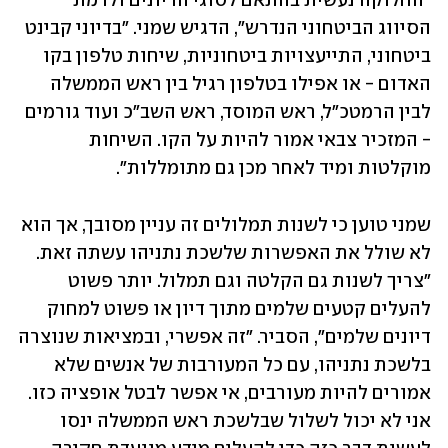
"החלוקה נעשית בהתאם לסוגי הדיונים ולרמת 
הסיווג הביטחוני הנדרש", הדגיש שמני. "בדיוני קבינט 
ביטחוני, התייעצויות ביטחוניות, שיחות טלפון בקו 
האדום - או אפילו בטלפון רגיל בין ראש הממשלה 
לבין הרמטכ"ל, ראש המוסד, ראש השב"כ ועוד גורמים 
- המזכיר צבאי אמור להיות על הקו. השיחות 
מוקלטות ומיד לאחר מכן גם מתומללות". 
שמני טוען כי לשנות תמלולים זה עניין מסובך, אך הוא 
לא שולל את האפשרות שלשכת נתניהו עשתה זאת. 
"צריך לשנות גם הקלטה וגם תמלול. יותר פשוט 
להעלים קטעים שלמים מתוך דיון או פשוט למחוק 
דיונים שלמים", הסביר. "זה אפשרי, ובמציאות שנוצרה 
בלשכת נתניהו, עם כל המעורבות של אנשים שלא 
אמורים להיות מעורבים, אי אפשר לבטל אופציה כזו. 
אני לא יכול לשלול שבלשכת ראש הממשלה ינסו 