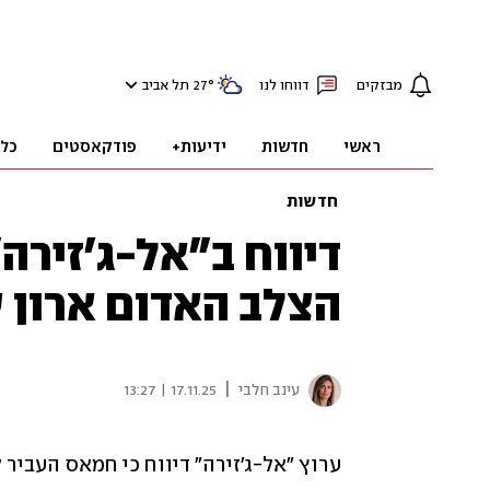
מבזקים
דווחו לנו
°
27
תל אביב
ראשי
חדשות
ידיעות+
פודקאסטים
כל
חדשות
דיווח ב"אל-ג'זירה
הצלב האדום ארון 
|
עינב חלבי
17.11.25 | 13:27
ערוץ "אל-ג'זירה" דיווח כי חמאס העביר 