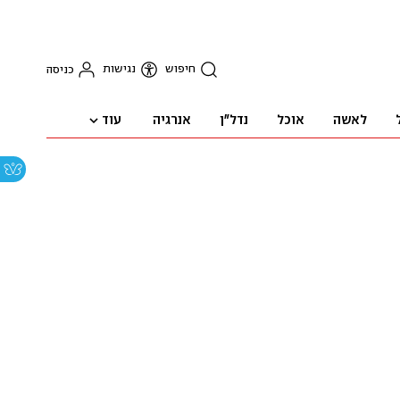
חיפוש
נגישות
כניסה
עוד
לאשה
אוכל
נדל"ן
אנרגיה