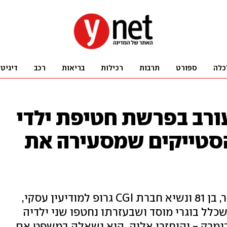
כלה
ספורט
תרבות
רכילות
בריאות
רכב
דיגיט
עורב בפרשת חטיפת ילדי
הסטייקים שמסעירה את
ב"בילד" נטען כי ראש השב"כ לשעבר, בן 81 ונשיא חברת CGI גרופ למודיעין עסקי,
לל בוגרי מוסד ושבעזרתו נחטפו שני ילדיה
נמרק - והוחזרו אליה. היא נשאלה במשפט אם