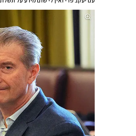
עם יעקב פרי ואין לי שום מידע על תשלום בסך 7 מיליון אירו", אמר האנינ