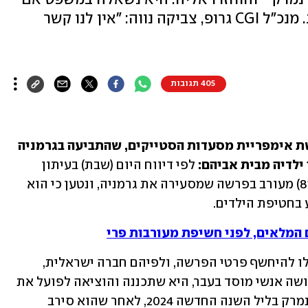
היא מכירה את פרי - וסירבה לענות. מנכ"ל CGI גרופ, צביקה נווה: "אין לנו קשר
405 תגובות
התפתחות חדשה ודרמטית בפרשת יורשת אימפריית מסעדות הסטייקים, שהתביעה בגרמניה 
לדיה מבית אביהם:
 לפי דיווח היום (שבת) בעיתון 
 (81) מעורב בפרשה שמסעירה את גרמניה, ונטען כי הוא 
בחטיפת הילדים. 
המלאים, לפני חשיפת מעורבות פרי
במשפט שהחל בהמבורג באמצע יולי, החלו להיחשף פרטי הפרשה, ולפיהם חברה ישראלית, 
"סייבר קופולה אופריישנס", הכוללת שלושה אנשי מוסד בעבר, היא שתכננה והוציאה לפועל את 
חטיפת הילדים מבית האב שטפן הנזל בדנמרק בליל השנה החדשה 2024, לאחר שהוא סירב 