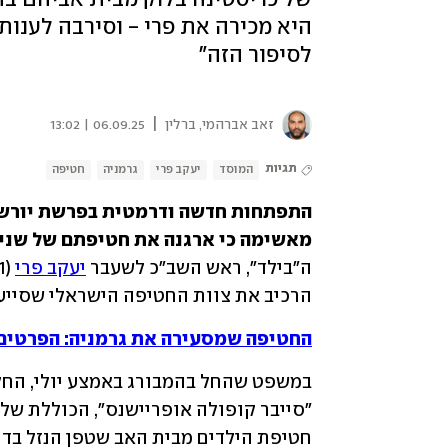
לסיפור הזה"
|
זאב אברהמי, ברלין
06.09.25 | 13:02
תגיות
המוסד
יעקב פרי
גרמניה
חטיפה
מאשימה כי ארגנה את חטיפתם של שני י
ה"בילד", ראש השב"כ לשעבר 
יעקב פרי
הרכיב את צוות החטיפה הישראלי שסייע 
החטיפה שמסעירה את גרמניה: הפרטים 