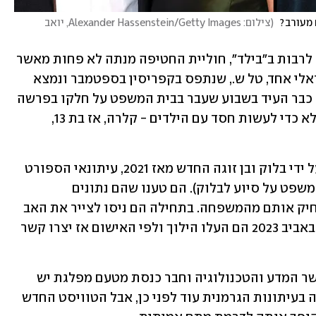
 מעורב? 
(
צילום: Alexander Hassenstein/Getty Images, יואב 
לפי חלק מהדיווחים בתקשורת הגרמנית, לרבות ב"בילד", חוליית החטיפה מנתה לא פחות מאשר 
שמונה אנשים, מרביתם ישראלים. עד ישראלי אחד, טל ש., שנתפס בקפריסין בספטמבר ונמצא 
במעצר לפני משפט בגרמניה מאז נובמבר, כבר העיד בשבוע שעבר בבית המשפט על חלקו בפרשה 
וטען שעשה זאת לא למטרות כלכליות, אלא כדי לעשות חסד עם הילדים - קלרה, אז בת 13, 
תוכנית החזרת הילדים מאביהם נרקחה על ידי בלוק ובן זוגה החדש מאז 2021, עיתונאי הספורט 
המפורסם גרהרד דלינג (שעומד גם הוא למשפט על סיוע לבלוק). הם טענו שהם נתונים 
למניפולציות מצדו של האב שמנסה להרחיק אותם מהמשפחה. בתחילה הם ניסו לצייר את האב 
ועורך דינו כפדופילים, אבל הניסיון כשל. באביב 2023 הם העלו הילוך ולפי האישום אז יצרו קשר 
כעת חושף ה"בילד" כי פרי, ראש השב"כ, שר המדע והטכנולוגיה וחבר כנסת מטעם מפלגת יש 
עתיד בעבר, מעורב בפרשה. הפרשה כיכבה בעיתונות הגרמנית עוד לפני כן, אבל הטוויסט החדש 