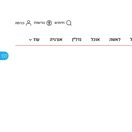
חיפוש
נגישות
כניסה
עוד
ל
לאשה
אוכל
נדל"ן
אנרגיה