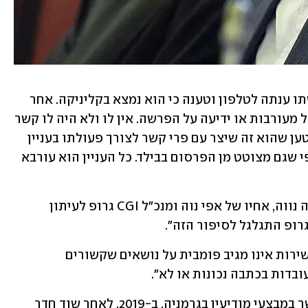
העיתון ניסה ליצור קשר עם פרי, אבל אשתו ענתה לטלפון וטענה כי הוא נמצא בקליניקה. אחר 
כך נמסר מטעמו כי הוא מכחיש "מכל ומכל מעורבות או ידיעה על הפרשה. אין לו ולא היה לו קשר 
אליה". בנוסף נמסר מטעמו כי "האדם שנטען שהוא זה שיצר עם פרי קשר לצורך פעולתו בעניין 
החטיפה מכחיש מכל וכל כי פנה לפרי, כפי שגם מצוטט מן הפרסום בבילד. כל העניין הוא עורבא 
"אין לנו דבר עם הסיפור הזה", אמר צביקה נווה, אחיו של אפי נוה ומנכ"ל CGI גרופ לעיתון 
שירות הביון הפדרלי בגרמניה אמר כי "השירות אינו מגיב פומבית על נושאים שקשורים 
ובדות בכתבה נכונות או לא". 
זו לא הפעם הראשונה ששמו של פרי נקשר במבצעי מודיעין בגרמניה. ב-2019, לאחר שוד חדר 