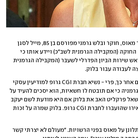
לפי הדיווח, ב-17 בינואר השנה כתב וורנר מאוס, חוקר ובלש גרמני מפורסם בן 85, מייל לסגן 
הנשיא של המשרד הפדרלי של ההגנה על החוקה (המקבילה הגרמנית לשב"כ) ויידע אותו כי 
אוגוסט הנינג, ידידה של משפחת בלוק וראש שירות הביון הפדרלי לשעבר (המקבילה הגרמנית 
ה לעבודה עבור בלוק. 
לפי מכתב נוסף ששלח מאוס שלושה ימים אחר כך, פרי - נשיא חברת CGI גרופ למודיעין עסקי 
וייעוץ אסטרטגי - הודיע לבית המשפט בגרמניה כי אם תובטח לו חשאיות, הוא יסכים להעיד על 
חלקו של הנינג בפרשה. במהלך העדויות שאל פרקליט האב את בלוק אם היא מודעת לשם יעקב 
פרי ואם היא מודעת לסכום של 7 מיליון אירו שהועברו לחברת CGI גרופ. בלוק שמרה על זכות 
לפי "בילד", הנינג הכחיש כל מעורבות והתלונן על מאוס בפני הרשויות. "מעולם לא יצרתי קשר 