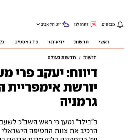
מבזקים
דווחו לנו
°
31
תל אביב
ראשי
חדשות
ידיעות+
פודקאסטים
כל
חדשות
חדשות בעולם
דיווח: יעקב פרי מ
יורשת אימפריית 
גרמניה
הרכיב את צוות החטיפה הישראלי שכ
של כריסטינה בלוק מבית אביהם בד