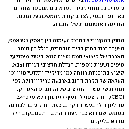
אמש מניית טסלה
 ביותר מ-14%. מאחורי הירידה 
עומדים גם נתוני מכירות מדאיגים ממספר שווקים 
באירופה ובסין, לצד ביקורת מתמשכת על תוכנת 
הנהיגה האוטונומית של החברה.
החוק התקציבי שבמרכז העימות בין מאסק לטראמפ, 
ושעבר ברוב דחוק בבית הנבחרים, כולל בין היתר 
הארכה של קיצוצי המס משנת 2017, ביטול מיסוי על 
טיפים ושעות נוספות, הגדלת תקציבי הגירה וצבא, 
קיצוץ בתוכניות רווחה כמו מדיקייד ותלושי מזון וכן 
העלאה של תקרת החוב בארבעה טריליון דולר. לפי 
תחזית של משרד התקציב של הקונגרס האמריקני 
(CBO), החוק צפוי להוסיף לגירעון הלאומי כ-2.4 
טריליון דולר בעשור הקרוב. כעת החוק עובר לבחינה 
בסנאט, שם הוא כבר מעורר התנגדות גם בקרב חלק 
מהרפובליקנים.