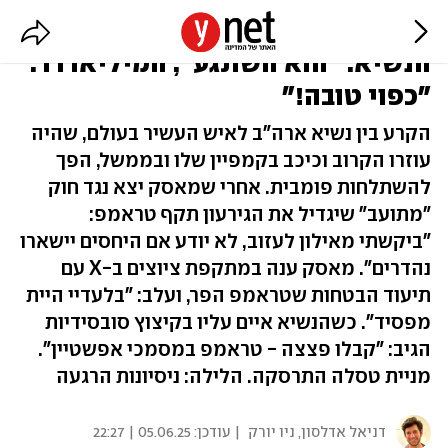
פיצוץ בין טראמפ לאילון מאסק,
הנשיא: "הוא השתגע", המיליארדר:
"כפוי טובה!"
הקרע בין נשיא ארה"ב לאיש העשיר בעולם, שהיה
עוזרו הקרוב וכיכב בקמפיין שלו ובממשל, הפך
להשתלחות פומבית. אחרי שמאסק יצא נגד חוק
"מתועב" שיגדיל את הגירעון תקף טראמפ:
"ביקשתי מאילון לעזוב, לא יודע אם היחסים יישארו
נהדרים". מאסק ענה במתקפת ציוצים ב-X עם
תיעוד הבטחות שטראמפ הפר, ועלב: "בלעדיי היית
מפסיד". כשהנשיא איים עליו בקיצוץ סובסידיות
הגיב: "קבלו פצצה - טראמפ במסמכי אפשטיין".
מניית טסלה התרסקה. הלילה: ניסיונות הרגעה
דניאל אדלסון, ניו יורק
| עודכן:
05.06.25 | 22:27