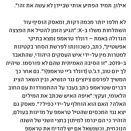
אילון. תמיד הפתיע אותי שביידן לא עשה את זה!". 
לא חלפו יותר מכמה דקות, ומאסק הוסיף עוד 
השתלחות משלו ב-X: "הגיע הזמן להטיל את הפצצה 
הגדולה באמת – דונלד טראמפ נמצא בתיקי 
אפשטיין", כתב, כשכוונתו לפרשת הסחר בקטינות 
למטרות מין על-ידי איש העסקים היהודי, שהתאבד 
ב-2019. "זו הסיבה האמיתית שהם לא פורסמו. שיהיה 
לך יום טוב, ד.ג'.ט (דונלד ג'יי טראמפ)!". גם אחר כך 
המשיך לפרסם ציוצים נגד הנשיא, ובין השאר הציג 
דברים שטראמפ כתב בעבר על ההתמודדות עם החוב 
הלאומי, ועקץ: "איפה האיש שכתב את המילים 
האלה? האם הוא הוחלף על-ידי כפיל?". מאסק גם 
יצא נגד המכסים שהטיל טראמפ על מדינות בעולם, 
הזהיר כי הם יגרמו למיתון בחצי השני של השנה 
הנוכחית, וכשנשאל אם יש להדיח את טראמפ 