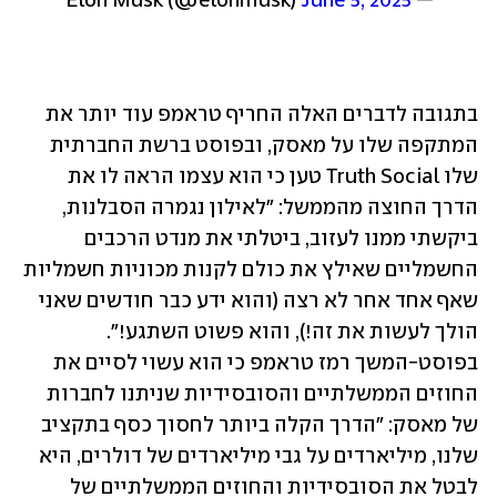
June 5, 2025
— Elon Musk (@elonmusk) 
בתגובה לדברים האלה החריף טראמפ עוד יותר את 
המתקפה שלו על מאסק, ובפוסט ברשת החברתית 
שלו Truth Social טען כי הוא עצמו הראה לו את 
הדרך החוצה מהממשל: "לאילון נגמרה הסבלנות, 
ביקשתי ממנו לעזוב, ביטלתי את מנדט הרכבים 
החשמליים שאילץ את כולם לקנות מכוניות חשמליות 
שאף אחד אחר לא רצה (והוא ידע כבר חודשים שאני 
הולך לעשות את זה!), והוא פשוט השתגע!". 
בפוסט-המשך רמז טראמפ כי הוא עשוי לסיים את 
החוזים הממשלתיים והסובסידיות שניתנו לחברות 
של מאסק: "הדרך הקלה ביותר לחסוך כסף בתקציב 
שלנו, מיליארדים על גבי מיליארדים של דולרים, היא 
לבטל את הסובסידיות והחוזים הממשלתיים של 