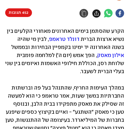
452 תגובות
הקרע שהסתמן בימים האחרונים מאחורי הקלעים בין 
נשיא ארצות הברית 
דונלד טראמפ
, לבין מי שהיה 
בשנה האחרונה יד ימינו בקמפיין הבחירות ובממשל 
אילון מאסק
, הפך אמש (יום ה') למלחמה פומבית 
שלוחת רסן, הכוללת חילופי האשמות ואיומים בין שני 
בעלי הברית לשעבר. 
במהלך העימות החריף, שהתנהל בעל פה וברשתות 
החברתיות במשך שעות, אמר טראמפ כי הוא למעשה 
זה שסילק את מאסק מתפקידו בבית הלבן, ובנוסף 
טען כי מאסק "השתגע" - ואיים בקיצוץ כספים שיפגע 
בחברות של המיליארדר. בעיצומה של ההתנגשות, טען 
מצדו מאסק כי הוא "מטיל פצצה" וחושף שטראמפ 