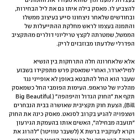
בעצרות למענו תוך שהוא מעודד את ההמונים 
להצביע לו. מאסק בילה איתו גם את ליל הבחירות, 
ובחודשים שלאחר ניצחונו סייע בעיצוב ממשלו 
והתמנה בעצמו לראש מחלקת ההתייעלות של 
הממשל, שמטרתה לקצץ טריליוני דולרים מהתקציב 
הפדרלי שלדעתו מבוזבזים לריק.
אלא שלאחרונה חלה התרחקות בין הנשיא 
למיליארדר, ואחרי שמאסק פרש מתפקידו בשבוע 
שעבר הוא החל להתבטא באופן לא אופייני נגד 
מהלכיו של טראמפ. העימות הפומבי החל כשמאסק 
תקף את "החוק הגדול והיפהפה" (Big Beautiful 
Bill), הצעת חוק תקציבית שאושרה בבית הנבחרים 
ושצפויה להגיע בקרוב לסנאט. מאסק כינה את החוק 
"תועבה מבחילה", האשים אותו בהעמקת הגירעון 
וקרא לעוקביו ברשת X (לשעבר טוויטר) "להרוג את 