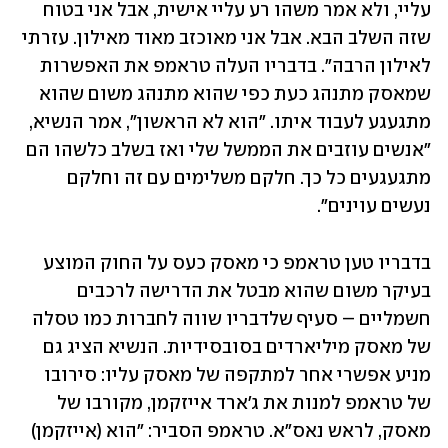
עליי, ולא אמר משהו רע עליי אישית, אבל אני בטוח 
שזה השלב הבא. אבל אני מאוכזב מאוד מאילון. עזרתי 
לאילון הרבה". בדבריו העלה טראמפ את האפשרות 
שמאסק מתנהג כעת כפי שהוא מתנהג משום שהוא 
מתגעגע לעבוד איתו. "הוא לא הראשון", אמר הנשיא, 
"אנשים עוזבים את הממשל שלי ואז בשלב כלשהו הם 
מתגעגעים כל כך. חלקם משלימים עם זה וחלקם 
נעשים עוינים".
בדבריו טען טראמפ כי מאסק כעס על החוק המוצע 
בעיקר משום שהוא מבטל את הדרישה לרכבים 
חשמליים – סעיף שלדבריו שווה לחברות כמו טסלה 
של מאסק מיליארדים בסובסידיות. הנשיא הציג גם 
מניע אפשרי אחר למתקפה של מאסק עליו: סירובו 
של טראמפ למנות את ג'ארד אייזקמן, מקורבו של 
מאסק, לראש נאס"א. טראמפ הסביר: "הוא (אייזקמן) 