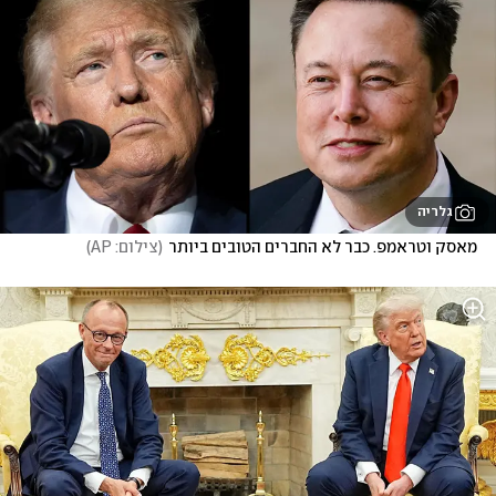
גלריה
מאסק וטראמפ. כבר לא החברים הטובים ביותר
(
צילום: AP
)