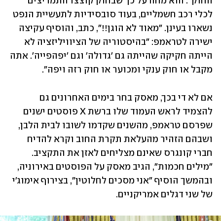
החוק". הוא מחה על כך שבחוק קוצצו התמריצים 
לכלי רכב חשמליים, בעוד סובסידיות לתעשיית הנפט 
נשארו בעינן. "מאוד לא הוגן!!", כתב, והוסיף עקיצה 
ישירה לטראמפ: "בהיסטוריה של הציוויליזציה לא 
הייתה חקיקה שהייתה גם 'גדולה' וגם 'יפהפייה'. אתה 
מקבל או חוק ענקי ומכוער או חוק רזה ויפה".
אם לא די בכך, מאסק בחר בימים האחרונים גם 
להצמיד לראש העמוד שלו ברשת X פוסטים ישנים 
שפרסם טראמפ, מהשנים שקדמו לשובו לבית הלבן, 
ושבהם הזהיר מהעלאת תקרת החוב וקרא להדיח 
חברי קונגרס שאינם מצליחים לאזן את התקציב. 
"מילים חכמות", הגיב מאסק על הפוסטים באירוניה, 
ובהמשך הוסיף "אני מסכים לחלוטין", בצירוף אימוג'י 
של שני דגלים אמריקניים.