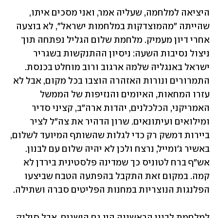
היציאה למלחמה, שעליה אמר, ואני מסכים איתו, 
שהייתה "מהמוצדקות במלחמות ישראל", לא בוצעה 
אחרי דיון מעמיק. מלחמת שלום הגליל נפתחה תוך 
ניצול נסיבות השעה: ניסיון ההתנקשות בשגריר 
ישראל באנגליה שלמה ארגוב ורוב מוחלט בכנסת. 
התמרורים ונורות האזהרה הוצבו בכל מקום, אבל לא 
עזרו המחאות, האיומים והנזיפות של הממשל 
האמריקני, הכלכלנים, יהדות ארה"ב, קציני סדיר 
ומילואים ועיתונאים. שרון הדהיר את צה"ל לציר 
ביירות דמשק רק כדי לגלות שהשותף המיועד לשלום, 
באשיר ג'ומייל, נרצח ולכן לא יהיה שלום עם לבנון. 
אש"ף ברח לטוניס כך שמדינה פלסטינית בירדן לא 
קמה. במקום זאת התקבל בהפתעה הטבח שביצעו 
הפלנגות הנוצריות במחנות הפליטים סברה ושתילה.
למלחמת לבנון הראשונה היו גם הישגים, אבל סילוק 