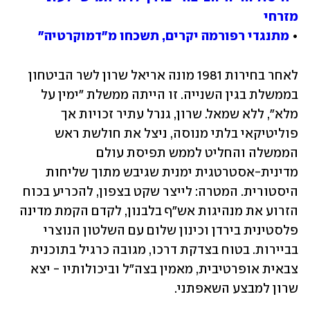
מזרחי
• 
מתנגדי רפורמה יקרים, תשכחו מ"דמוקרטיה"
לאחר בחירות 1981 מונה אריאל שרון לשר הביטחון 
בממשלת בגין השנייה. זו הייתה ממשלת "ימין על 
מלא", ללא שמאל. שרון, גנרל עתיר זכויות אך 
פוליטיקאי בלתי מנוסה, ניצל את חולשת ראש 
הממשלה והחליט לממש תפיסת עולם 
מדינית-אסטרטגית ימנית שגיבש מתוך שליחות 
היסטורית. המטרה: לייצר שקט בצפון, להכריע בכוח 
הזרוע את מנהיגות אש"ף בלבנון, לקדם הקמת מדינה 
פלסטינית בירדן וכינון שלום עם השלטון הנוצרי 
בביירות. בטוח בצדקת דרכו, מגובה כרגיל בתוכנית 
צבאית אופרטיבית, מאמין בצה"ל וביכולותיו - יצא 
שרון למבצע השאפתני.