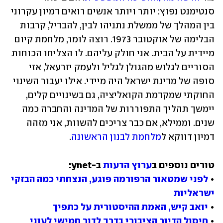
סנטימנט נפוץ: יותר ויותר אנשים רואים דמיון עקרוני 
בין המהלך של ממשלת נתניהו לבין, להבדיל, קרבות 
הבלימה של אוקטובר 1973. רוצה לומר, מלחמת קיום 
מיידית על הבית. אני חולק עליהם. לו הצליחו הכוחות 
הסוריים לגלוש מהגולן לגליל ולעמק יזרעאל, אזי 
סופה של מדינת ישראל היה מיידי. אילו יעבור השינוי 
החוקתי שמקדמת הקואליציה, גם בשינויים קלים, 
יימשך תהליך התפוררות של המדינה והחברה כמה 
שנים. וממילא, אם כבר צריכים להשוות, אני מזהה 
דמיון דווקא ל
מלחמת לבנון הראשונה
.
טורים נוספים ב
ערוץ הדעות
• 
לפני שמטאור הרפורמה פוגע, הנצחתי כמה הבזקי 
ישראליות
• 
יואב קיש, האמת ההיסטורית על כתפיך
• 
חיסול הדיור הציבורי בדרך לדור חמישי לעוני 