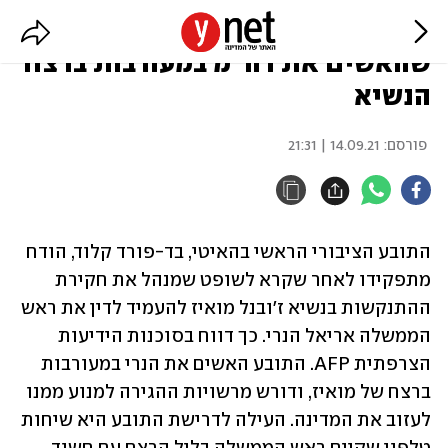
האיטי: התובע הראשי הודח לאחר
שהאשים את רה"מ במעורבות ברצח
הנשיא
פורסם:
14.09.21 | 21:31
התובע הציבורי הראשי בהאיטי, בד-פורד קלוד, הודח 
מתפקידו לאחר שקרא לשופט שמנהל את חקירת 
ההתנקשות בנשיא ז'ובנל מואיז להעמיד לדין את ראש 
הממשלה אריאל הנרי. כך דווח בסוכנות הידיעות 
הצרפתית AFP. התובע האשים את הנרי במעורבות 
ברצח של מואיז, ודורש מרשויות ההגירה למנוע ממנו 
לעזוב את המדינה. העילה לדרישת התובע היא שיחות 