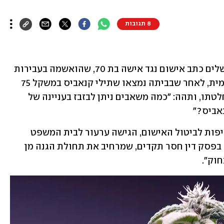
8 תגובות
בצעד חריג ביטל בית משפט השלום בירושלים כתב אישום נגד אישה בת 70, שהואשמה בעבירות 
של ייצור והחזקת סמים שלא לצריכה עצמית, לאחר שבביתה נמצאו שתילי קנאביס במשקל 75 
גרם. השופט דוד גבאי ריכטר נימק את החלטתו, ותהה: "כמה משאבים ניתן לבזבז בעניינה של 
אביס?" 
פרקליטות מחוז ירושלים, שהתנגדה בחריפות לביטול האישום, הגישה ערעור לבית המשפט 
המחוזי בעיר על ההחלטה וטענה: "מדובר בפסק דין חסר תקדים, שמרחיב את תחולת הגנה מן 
וק".