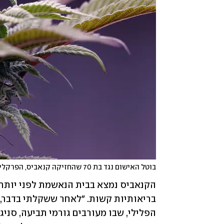
בוטל האישום נגד בת 70 שהחזיקה קנאביס, הפרקליטות התנגדה בחריפות: "אין לזה מקום"