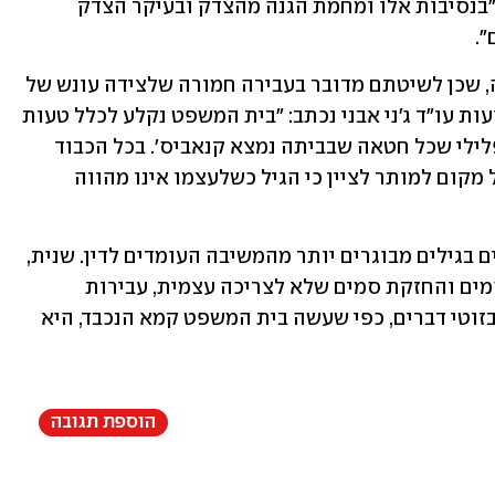
הסביר השופט גבאי ריכטר את החלטתו. "בנסיבות אלו ומחמת הגנה מהצדק ובעיקר הצדק 
".
בפרקליטות קיבלו את ההחלטה בתדהמה, שכן לשיטתם מדובר בעבירה חמורה שלצידה עונש של 
עד 20 שנות מאסר. בערעור שהוגש באמצעות עו"ד ג'ני אבני נכתב: "בית המשפט נקלע לכלל טעות 
בהגדירו את המשיבה 'קשישה ללא עבר פלילי שכל חטאה שבביתה נמצא קנאביס'. בכל הכבוד 
אישה בת 70 אינה מוגדרת כקשישה, ובכל מקום למותר לציין כי הגיל כשלעצמו אינו מהווה 
עוד צוין בערעור כי "ישנם לא מעט נאשמים בגילים מבוגרים יותר מהמשיבה העומדים לדין. שנית, 
ההתייחסות בביטול לעבירות של גידול סמים והחזקת סמים שלא לצריכה עצמית, עבירות 
שבצידן 20 שנות מאסר, משל היה מדובר בזוטי דברים, כפי שעשה בית המשפט קמא הנכבד, היא 
הוספת תגובה