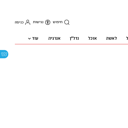
חיפוש
נגישות
כניסה
עוד
ל
לאשה
אוכל
נדל"ן
אנרגיה