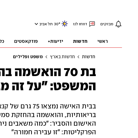
מבזקים
דווחו לנו
°
30
תל אביב
ראשי
חדשות
ידיעות+
פודקאסטים
כל
חדשות
חדשות בארץ
משפט ופלילים
בת 70 הואשמה 
המשפט: "על זה מ
בבית האישה נמצא
בריאותיות, והואשמה בהחזקת סמי
האישום והסביר: "כמה משאבים ניתן
הפרקליטות: "זו עבירה חמורה"