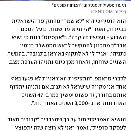
תיעוד מפעילות סנטקום: "הכוחות מוכנים"
(
צילום: CENTCOM
)
הוא הוסיף כי הוא "לא שמח" מהתקיפה הישראלית 
בביירות, ואמר: "הייתי אומר שנחתום על הסכם 
השבוע - ועכשיו זה קרה". ב"אקסיוס" דווח כי נשיא 
ארה"ב מתכוון להתקשר לראש הממשלה בנימין 
נתניהו: "אגיד לו לא לתקוף באיראן בתגובה". בהמשך, 
השניים שוחחו, ולאחר מכן כינס נתניהו הערכת מצב. 
לדברי טראמפ, "התקיפות האיראניות לא פגעו באף 
אחד. אני מקווה שישראל לא תגיב. אם נתניהו יתקוף 
אותם בחזרה, זה פשוט ימשיך כמו ב-47 השנים 
האחרונות, או ב-3,000 השנים האחרונות".
הנשיא האמריקני חזר על כך שהצדדים "קרובים מאוד 
לעסקה סופית", ואמר: "אני לא רוצה שזה יתפוצץ 