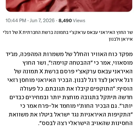
שר החוץ האיראני עבאס עראקצ'י בתמונה ברשת החברתית X של דגלי 
איראן ולבנון
מפקד כוח האוויר והחלל של משמרות המהפכה, מג'יד 
מוסאווי, אמר כי "ההבטחה קוימה!", ושר החוץ 
האיראני עבאס ערקאצ'י פרסם ברשת X תמונה של 
דגל איראן לצד דגל לבנון. הבכיר האיראני מוחסן רזאי 
הוסיף: "התוקפים קיבלו את תגובתם. כל פעולה 
חדשה תיתקל בתגובה מוחצת יותר ובמחירים כבדים 
יותר". גם הבכיר החות'י מוחמד אל-פרח אמר כי 
"התקיפות האיראניות נגד ישראל ביטלו את משוואת 
החסינות שהאויב הישראלי רצה לבסס".