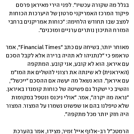
בגלל מה שקורה עכשיו". לפני הירי מאיראן פרסם 
פיקוד המרכז האמריקני סרטון של היערכות הכוחות 
למצב שבו תחודש הלחימה: "כוחות אמריקנים ברחבי 
המזרח התיכון נותרים ערניים ומוכנים". 
מאוחר יותר, בשיחה עם כתב "Financial Times", אמר 
טראמפ כי "לנתניהו לא תהיה ברירה אלא לקבל הסכם 
עם איראן. הוא לא קובע, אני קובע. המתקפה 
(האיראנית) לא שינתה את רצוני להשלים את המו"מ 
עם איראן". הוא נשאל מה יעשה אם ההסכם "ייכשל", 
והשיב כי ישקול גם פשיטה של כוחות קומנדו באיראן. 
"נראה מה יקרה", אמר. "אולי ניכנס ונטפל במקומות 
שלא טיפלנו בהם או שפשוט נשמרו על המצור. המצור 
היה חזק יותר מכל מתקפה".
הרמטכ"ל רב-אלוף אייל זמיר, מצידו, אמר בהערכת 