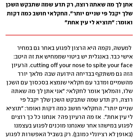
אתן לך מה שאתה רוצה, רק תדע שמה שתבקש השכן 
שלך יקבל פי שניים יותר". החקלאי חושב כמה דקות 
ואומר: "תוציא לי עין אחת"
 למעשה, נקמה היא הרצון לפגוע באחר גם במחיר 
אישי כבד. באנגלית יש ביטוי שממחיש את זה היטב:  
cutting off your nose to spite your face. הרעיון 
הזה גם משתקף בבדיחה הידועה שבה  מלאך יורד 
מהשמיים ומדבר עם חקלאי שנמצא בסכסוך עם השכן 
שלו, והמלאך אומר לחקלאי: "אני אתן לך מה שאתה 
רוצה, רק תדע שמה שתבקש השכן שלך יקבל פי 
שניים יותר". החקלאי חושב כמה דקות ואומר: "תוציא 
לי עין אחת".  אז מה הרעיון פה?  אנחנו כל כך רוצים 
לפגוע במישהו אחר שאנחנו מוכנים לפגוע בעצמנו 
(באופן לא רציונלי כמובן). רק בשביל האפשרות לפגוע 