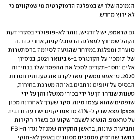
הנמוכה שלו יש במפלגה הדמוקרטית מי שמקווים כי 
לא ירוץ מחדש.
גם טראמפ, יש להדגיש, נותר לא-פופולרי בסקרי דעת 
הקהל שמחוץ למפלגה הרפובליקנית, אחרי כהונה 
סוערת ומפלגת במיוחד שהגיעה לסיומה בהסתערות 
של תומכיו על הקונגרס ב-6 בינואר 2021, בניסיון 
אלים וחסר-תקדים לסכל את ההפסד שלו בבחירות 
2020. טראמפ ממשיך מאז לקדם את טענותיו חסרות 
הבסיס על זיופים נרחבים באותה מערכת בחירות, 
טענות שנדחו הן על ידי בכירי ממשלו והן על ידי 
שופטים שהוא עצמו מינה. סקר שערך לאחרונה מכון 
Ipsos מצא שרק ל-41% מהאמריקנים יש דעה חיובית 
על טראמפ. הנשיא לשעבר שקוע גם בשלל חקירות 
ותביעות שונות, בראשן החקירה שמנהל נגדו ה-FBI 
בחשד שהחזיק מסמכים מסווגים באופן לא-חוקי 