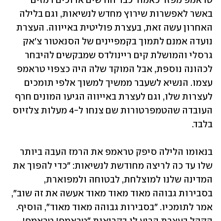
טראמפ מפזר כאמור כבר חודשים ארוכים רמזים 
באשר לאפשרות שירוץ מחדש לנשיאות, וגם בלילה 
האחרון עשה זאת, בעצרת פוליטית באייווה. העצרת 
נועדה אמנם לתמוך בקמפיינים של הסנאטור צ'אק 
גרסלי והמושלת קים ריינולדס שמבקשים להיבחר 
לכהונה נוספת, אבל המוקד שלה היה כצפוי טראמפ 
עצמו. הנשיא לשעבר ממשיך למשוך אלפי תומכים 
לעצרות שלו, וגם לעצרת באייווה הגיעו המונים חרף 
העובדה שהטמפרטורות שם צנחו ל-4 מעלות צלזיוס 
בלבד. 
בנאומו הלילה סיפק טראמפ את הרמז העבה ביותר 
שלו עד כה לריצה מחודשת לנשיאות: "כדי להפוך את 
המדינה שלנו למוצלחת, לבטוחה ולמפוארת, 
בסבירות גבוהה מאוד מאוד מאוד אעשה את זה שוב", 
אמר לתומכיו. "בסבירות גבוהה מאוד מאוד", הוסיף. 