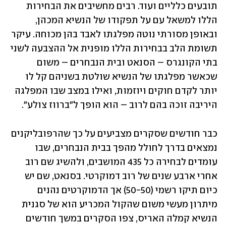
תובעים כלליים ועוד. רבים מחשיבים את הבחירות 
הללו למשאל עם על תפקודו של הנשיא המכהן, 
ובאופן מסורתי נוטה מפלגתו לאבד בהן מכוחה. עיקר 
תשומת הלב בבחירות הללו מופנית אל ההצבעה לשני 
בתי הקונגרס – הסנאט ובית הנבחרים – משום 
שכאשר מפלגתו של הנשיא שולטת בשניהם קל לו 
יותר לקדם חוקים ויוזמות, ואילו במצב שבו המפלגה 
היריבה זוכה בהם לרוב – הוא הופך ל"ברווז צולע".
כבר חודשים שסקרים מצביעים על כך שהרפובליקנים 
נמצאים בדרך לחולל מהפך בבית הנבחרים, שבו 
עומדים לבחירה כל 435 המושבים, ולהשיג שם רוב 
אחרי ארבע שנים של רוב דמוקרטי. בסנאט, שם יש 
כיום תיקו רשמי (50-50) אך הדמוקרטים נהנים 
מיתרון מעשי משום שהקול המכריע הוא של סגנית 
הנשיא קמלה האריס, צפו הסקרים במשך חודשים 