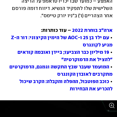
האמצע – כמועד שבו יכריז טראמפ על הריצה 
השלישית שלו לתפקיד הנשיא. דיווח דומה פורסם 
אחר הצהריים (ו') ב"ניו יורק טיימס".
ארה"ב בוחרת 2022
• 
עם ילד בן 25 ו-AOC של הימין הקיצוני: דור ה-Z 
מגיע לקונגרס
• 
19 מיליון כבר הצביעו; ביידן ואובמה קוראים 
"להציל את הדמוקרטיה"
• 
המועמד שעבר שבץ התקשה וגמגם, הדמוקרטים 
מתקרבים לאובדן הקונגרס
• 
כוכב הפוטבול, ההפלה והקבלה: הקרב שיכול 
להכריע את הבחירות