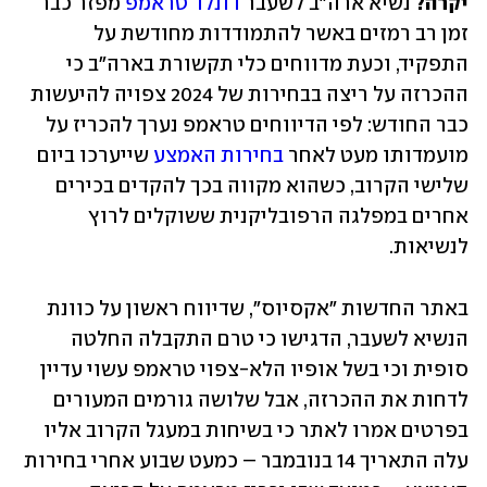
יקרה?
 נשיא ארה"ב לשעבר 
דונלד טראמפ
 מפזר כבר 
זמן רב רמזים באשר להתמודדות מחודשת על 
התפקיד, וכעת מדווחים כלי תקשורת בארה"ב כי 
ההכרזה על ריצה בבחירות של 2024 צפויה להיעשות 
כבר החודש: לפי הדיווחים טראמפ נערך להכריז על 
מועמדותו מעט לאחר 
בחירות האמצע
 שייערכו ביום 
שלישי הקרוב, כשהוא מקווה בכך להקדים בכירים 
אחרים במפלגה הרפובליקנית ששוקלים לרוץ 
לנשיאות. 
באתר החדשות "אקסיוס", שדיווח ראשון על כוונת 
הנשיא לשעבר, הדגישו כי טרם התקבלה החלטה 
סופית וכי בשל אופיו הלא-צפוי טראמפ עשוי עדיין 
לדחות את ההכרזה, אבל שלושה גורמים המעורים 
בפרטים אמרו לאתר כי בשיחות במעגל הקרוב אליו 
עלה התאריך 14 בנובמבר – כמעט שבוע אחרי בחירות 