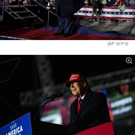
(
צילום: AP
)