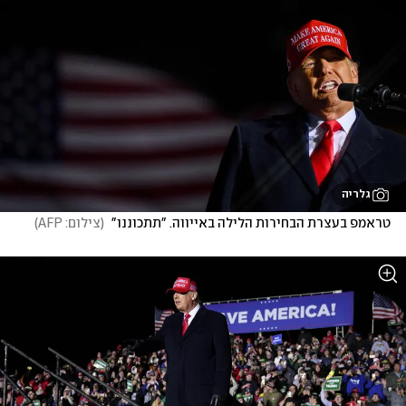
גלריה
טראמפ בעצרת הבחירות הלילה באייווה. "תתכוננו" 
(
צילום: AFP
)