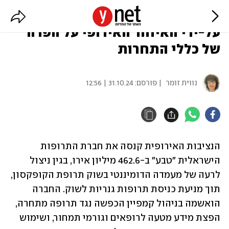
"טבע" נקנסה ב-462 מיליון אירו
על-ידי האיחוד האירופי על הפרה
של כללי התחרות
נווית זומר
| פורסם:
31.10.24 | 12:56
הנציבות האירופית קנסה את חברת התרופות 
הישראלית "טבע" ב-462.6 מיליון אירו, בגין ניצול 
לרעה של מעמדה הדומיננטי בשוק תרופת הקופקסון, 
תוך מניעת כניסת תרופות גנריות לשוק. החברה 
הואשמה בניהול קמפיין הכפשה נגד תרופה מתחרה, 
הפצת מידע מטעה לרופאים וגורמי תמחור, ושימוש 