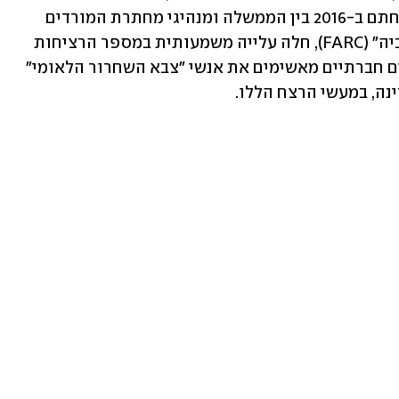
פעילי זכויות אדם. מאז הסכם השלום שנחתם ב-2016 בין הממשלה ומנהיגי מחתרת המורדים 
המרקסיסטית "צבא המהפכה של קולומביה" (FARC), חלה עלייה משמעותית במספר הרציחות 
של פעילים חברתיים בקולומביה, וארגונים חברתיים מאשימים את אנשי "צבא השחרור הלאומי" 