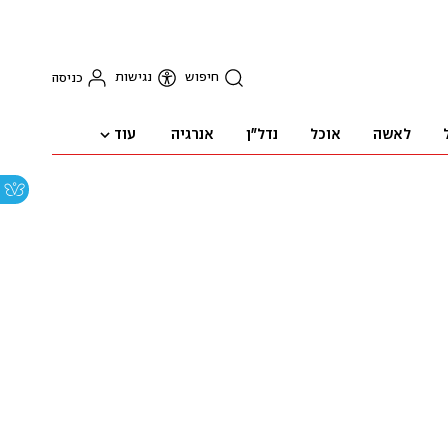
חיפוש
נגישות
כניסה
עוד
לאשה
אוכל
נדל"ן
אנרגיה