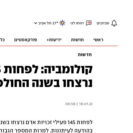
מבזקים
דווחו לנו
°
27
תל אביב
ראשי
חדשות
ידיעות+
פודקאסטים
כל
חדשות
נרצחו בשנה החול
18.01.22 | 00:58