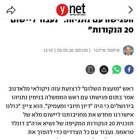
ראש "מועצת השלום" לעזה אחרי
הפגישה עם נתניהו: "נעבוד ליישום
20 הנקודות"
איתמר אייכנר
| פורסם:
05.05.26 | 12:10
ראש "מועצת השלום" לרצועת עזה ניקולאי מלאדנוב 
אמר בתום פגישתו עם ראש הממשלה בנימין נתניהו 
בירושלים כי היה "דיון חיובי ומעמיק". הוא ציין: "כולנו 
אישררנו מחדש את מחויבותנו ליישום מלא של 
תוכנית 20 הנקודות המקיפה של נשיא ארה"ב דונלד 
טראמפ. נעבוד עם כל הצדדים כדי להפוך את 