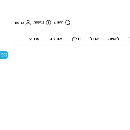
חיפוש
נגישות
כניסה
עוד
לאשה
אוכל
נדל"ן
אנרגיה